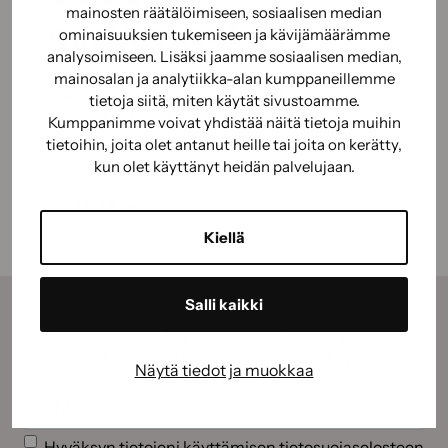
mainosten räätälöimiseen, sosiaalisen median
sydämestä
ominaisuuksien tukemiseen ja kävijämäärämme
analysoimiseen. Lisäksi jaamme sosiaalisen median,
mainosalan ja analytiikka-alan kumppaneillemme
Sokevan siveltimet työllistävät ihmisiä niin
tietoja siitä, miten käytät sivustoamme.
Kuomiokoskella Mikkelin kupeessa kuin omalla
Kumppanimme voivat yhdistää näitä tietoja muihin
tehtaallamme Keravalla. Lähes 60 Sokeva-
tietoihin, joita olet antanut heille tai joita on kerätty,
siveltimellä…
kun olet käyttänyt heidän palvelujaan.
SOKEVA
LUE LISÄÄ
ON
Kiellä
AINOA
SUOMALAINEN
SIVELLINVALMISTAJA
Salli kaikki
–
Tilaamalla uutiskirjeemme saat kauden parhaat
SIVELTIMEN
vinkit, ohjeet ja tarjoukset suoraan sähköpostiisi.
Näytä tiedot ja muokkaa
MATKA
Sähköposti
(Pakollinen)
ALKAA
SAVON
Suostumus
(Pakollinen)
Hyväksyn tietojeni käyttämisen
tietosuojaselosteen
SYDÄMESTÄ