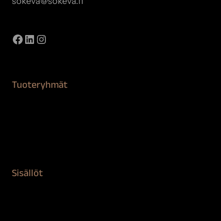
sokeva@sokeva.fi
Näytä kaikki yhteystiedot
Facebook
LinkedIn
Instagram
Tuoteryhmät
Maalaustarvikkeet
Remontointi
Teipit ja suojaaminen
Kiinteistön puhdistus ja suojaus
Sisällöt
Sokeva tarina
BioComb
Vinkit ja uutiset