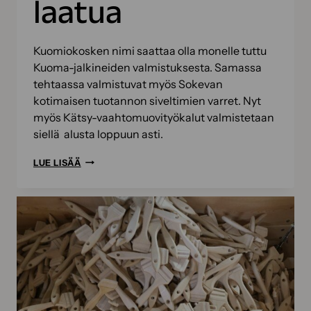
laatua
Kuomiokosken nimi saattaa olla monelle tuttu
Kuoma-jalkineiden valmistuksesta. Samassa
tehtaassa valmistuvat myös Sokevan
kotimaisen tuotannon siveltimien varret. Nyt
myös Kätsy-vaahtomuovityökalut valmistetaan
siellä alusta loppuun asti.
KÄTSY-
LUE LISÄÄ
VAAHTOMUOVITYÖKALUT
OVAT
NYT
KOKONAAN
KOTIMAISTA
LAATUA