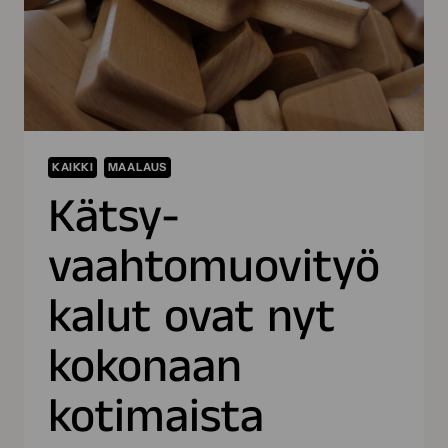
KAIKKI
MAALAUS
Kätsy-
vaahtomuovityö
kalut ovat nyt
kokonaan
kotimaista