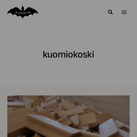
Siirry
sisältöön
kuomiokoski