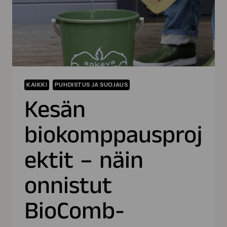
KAIKKI
PUHDISTUS JA SUOJAUS
Kesän
biokomppausproj
ektit – näin
onnistut
BioComb-