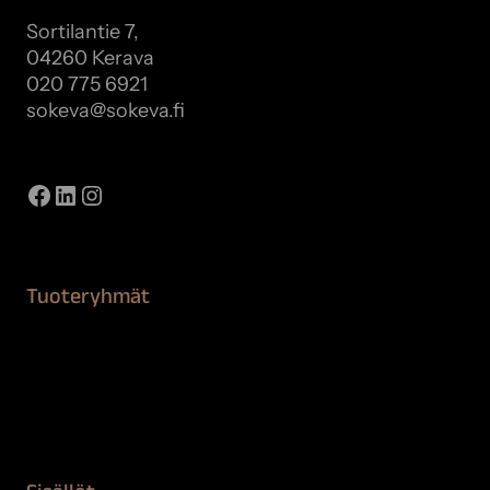
Sortilantie 7,
04260 Kerava
020 775 6921
sokeva@sokeva.fi
Näytä kaikki yhteystiedot
Facebook
LinkedIn
Instagram
Tuoteryhmät
Maalaustarvikkeet
Remontointi
Teipit ja suojaaminen
Kiinteistön puhdistus ja suojaus