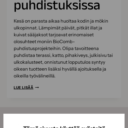
puhdistuksissa
Kesä on parasta aikaa huoltaa kodin ja mökin
ulkopinnat. Lämpimät päivät, pitkät illat ja
kuivat sääjaksot tarjoavat erinomaiset
olosuhteet moniin BioComb-
puhdistusprojekteihin. Olipa tavoitteena
puhdistaa terassi, katto, pihakiveys, julkisivu tai
ulkokalusteet, onnistunut lopputulos syntyy
oikean tuotteen lisäksi hyvällä ajoituksella ja
oikeilla työvälineillä.
KESÄN
LUE LISÄÄ
BIOKOMPPAUSPROJEKTIT
–
NÄIN
ONNISTUT
BIOCOMB-
Tilaamalla uutiskirjeemme saat kauden parhaat
PUHDISTUKSISSA