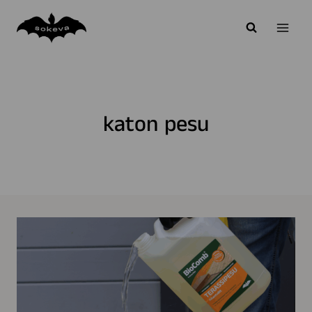
Siirry
sisältöön
katon pesu