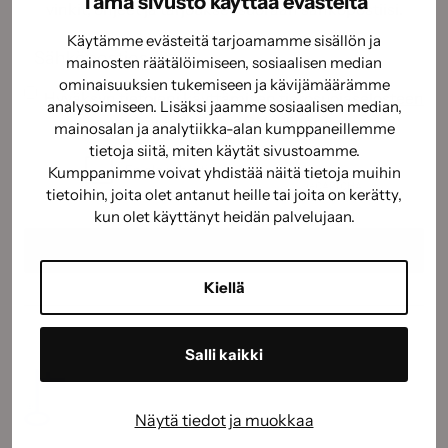
Tämä sivusto käyttää evästeitä
vinkit, ohjeet ja tarjoukset suoraan sähköpostiisi.
Käytämme evästeitä tarjoamamme sisällön ja
Sähköposti
(Pakollinen)
mainosten räätälöimiseen, sosiaalisen median
ominaisuuksien tukemiseen ja kävijämäärämme
Suostumus
(Pakollinen)
Hyväksyn tietojeni käyttämisen
tietosuojaselosteen
analysoimiseen. Lisäksi jaamme sosiaalisen median,
mukaisesti.
(Pakollinen)
mainosalan ja analytiikka-alan kumppaneillemme
CAPTCHA
tietoja siitä, miten käytät sivustoamme.
Kumppanimme voivat yhdistää näitä tietoja muihin
tietoihin, joita olet antanut heille tai joita on kerätty,
kun olet käyttänyt heidän palvelujaan.
Kiellä
Salli kaikki
Näytä tiedot ja muokkaa