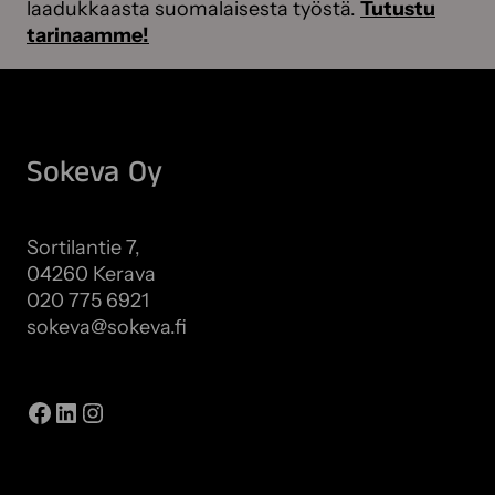
laadukkaasta suomalaisesta työstä.
Tutustu
tarinaamme!
Sokeva Oy
Sortilantie 7,
04260 Kerava
020 775 6921
sokeva@sokeva.fi
Näytä kaikki yhteystiedot
Facebook
LinkedIn
Instagram