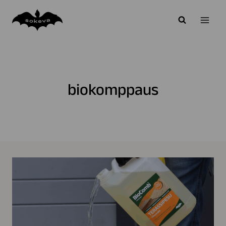
Siirry
sisältöön
biokomppaus