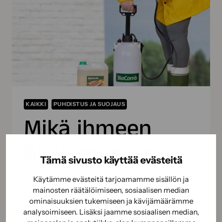
KAIKKI
PUHDISTUS JA SUOJAUS
Mikä ihmeen
biokomppaus?
Tämä sivusto käyttää evästeitä
Käytämme evästeitä tarjoamamme sisällön ja
Biokomppaus on yllättävän helppo ja tehokas
mainosten räätälöimiseen, sosiaalisen median
tapa käsitellä erilaisia pintoja. BioComb-
ominaisuuksien tukemiseen ja kävijämäärämme
tuotteilla pääset eroon esimerkiksi katon
analysoimiseen. Lisäksi jaamme sosiaalisen median,
sammalkasvustosta, ulkoseinien homepilkuista,