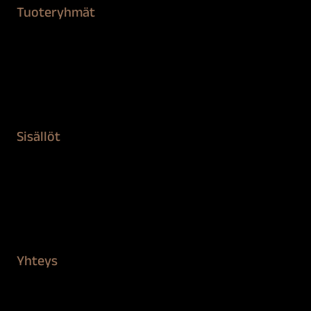
Tuoteryhmät
Maalaustarvikkeet
Remontointi
Teipit ja suojaaminen
Kiinteistön puhdistus ja suojaus
Sisällöt
Sokeva tarina
BioComb
Vinkit ja uutiset
Mediapankki
Yhteys
Verkkokauppa
Myynti ja asiakaspalvelu