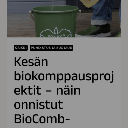
KAIKKI
PUHDISTUS JA SUOJAUS
Kesän
biokomppausproj
ektit – näin
onnistut
BioComb-