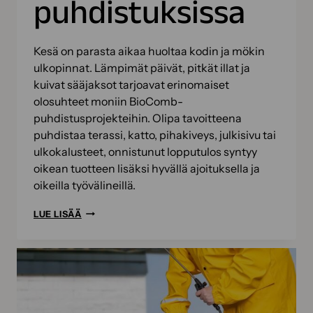
puhdistuksissa
Kesä on parasta aikaa huoltaa kodin ja mökin
ulkopinnat. Lämpimät päivät, pitkät illat ja
kuivat sääjaksot tarjoavat erinomaiset
olosuhteet moniin BioComb-
puhdistusprojekteihin. Olipa tavoitteena
puhdistaa terassi, katto, pihakiveys, julkisivu tai
ulkokalusteet, onnistunut lopputulos syntyy
oikean tuotteen lisäksi hyvällä ajoituksella ja
oikeilla työvälineillä.
KESÄN
LUE LISÄÄ
BIOKOMPPAUSPROJEKTIT
–
NÄIN
ONNISTUT
BIOCOMB-
PUHDISTUKSISSA