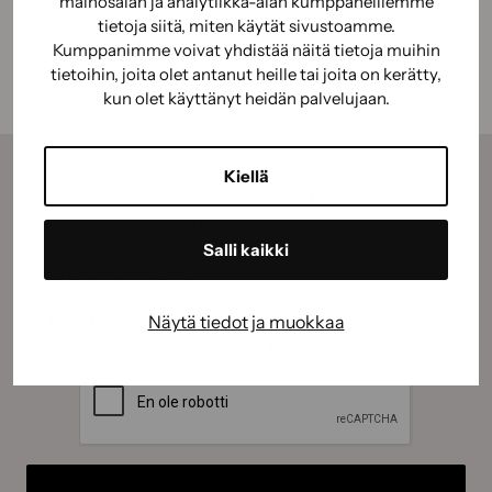
mainosalan ja analytiikka-alan kumppaneillemme
graffititöhryistä tai vanhoista tapeteista.
tietoja siitä, miten käytät sivustoamme.
Kumppanimme voivat yhdistää näitä tietoja muihin
MIKÄ
LUE LISÄÄ
tietoihin, joita olet antanut heille tai joita on kerätty,
IHMEEN
kun olet käyttänyt heidän palvelujaan.
BIOKOMPPAUS?
Kiellä
Tilaamalla uutiskirjeemme saat kauden parhaat
vinkit, ohjeet ja tarjoukset suoraan sähköpostiisi.
Salli kaikki
Sähköposti
(Pakollinen)
Suostumus
(Pakollinen)
Hyväksyn tietojeni käyttämisen
tietosuojaselosteen
Näytä tiedot ja muokkaa
mukaisesti.
(Pakollinen)
CAPTCHA