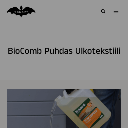
Siirry
sisältöön
BioComb Puhdas Ulkotekstiili