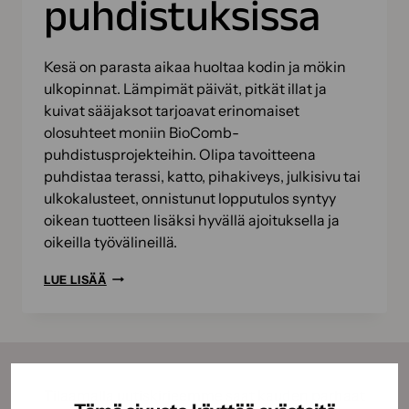
puhdistuksissa
Kesä on parasta aikaa huoltaa kodin ja mökin
ulkopinnat. Lämpimät päivät, pitkät illat ja
kuivat sääjaksot tarjoavat erinomaiset
olosuhteet moniin BioComb-
puhdistusprojekteihin. Olipa tavoitteena
puhdistaa terassi, katto, pihakiveys, julkisivu tai
ulkokalusteet, onnistunut lopputulos syntyy
oikean tuotteen lisäksi hyvällä ajoituksella ja
oikeilla työvälineillä.
KESÄN
LUE LISÄÄ
BIOKOMPPAUSPROJEKTIT
–
NÄIN
ONNISTUT
BIOCOMB-
Tilaamalla uutiskirjeemme saat kauden parhaat
PUHDISTUKSISSA