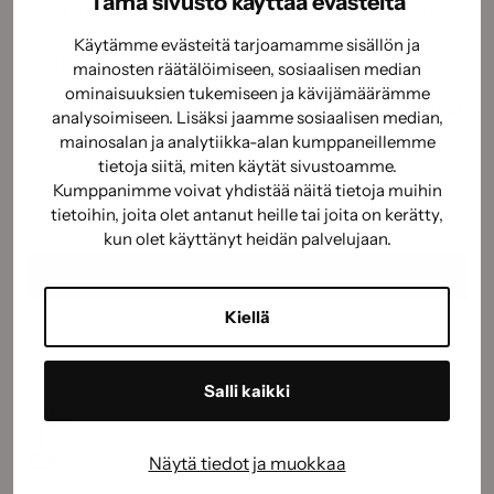
Tämä sivusto käyttää evästeitä
vinkit, ohjeet ja tarjoukset suoraan sähköpostiisi.
Käytämme evästeitä tarjoamamme sisällön ja
Sähköposti
(Pakollinen)
mainosten räätälöimiseen, sosiaalisen median
ominaisuuksien tukemiseen ja kävijämäärämme
Suostumus
(Pakollinen)
Hyväksyn tietojeni käyttämisen
tietosuojaselosteen
analysoimiseen. Lisäksi jaamme sosiaalisen median,
mukaisesti.
(Pakollinen)
mainosalan ja analytiikka-alan kumppaneillemme
CAPTCHA
tietoja siitä, miten käytät sivustoamme.
Kumppanimme voivat yhdistää näitä tietoja muihin
tietoihin, joita olet antanut heille tai joita on kerätty,
kun olet käyttänyt heidän palvelujaan.
Kiellä
Salli kaikki
Näytä tiedot ja muokkaa