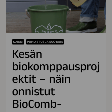
KAIKKI
PUHDISTUS JA SUOJAUS
Kesän
biokomppausproj
ektit – näin
onnistut
BioComb-