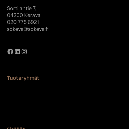
Sortilantie 7,
04260 Kerava
020 775 6921
sokeva@sokeva.fi
Näytä kaikki yhteystiedot
Facebook
LinkedIn
Instagram
Tuoteryhmät
Maalaustarvikkeet
Remontointi
Teipit ja suojaaminen
Kiinteistön puhdistus ja suojaus