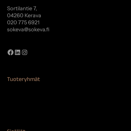
Sortilantie 7,
04260 Kerava
020 775 6921
sokeva@sokeva.fi
Näytä kaikki yhteystiedot
Facebook
LinkedIn
Instagram
Tuoteryhmät
Maalaustarvikkeet
Remontointi
Teipit ja suojaaminen
Kiinteistön puhdistus ja suojaus