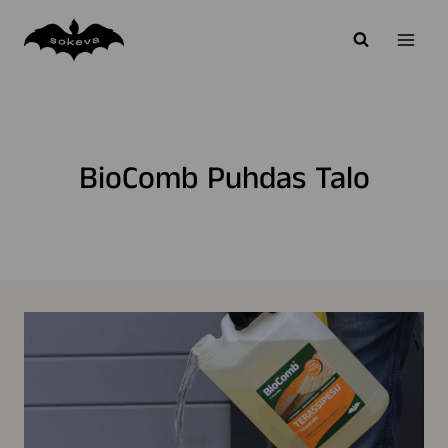
Siirry
sisältöön
BioComb Puhdas Talo