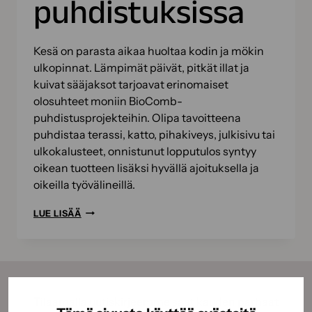
puhdistuksissa
Kesä on parasta aikaa huoltaa kodin ja mökin
ulkopinnat. Lämpimät päivät, pitkät illat ja
kuivat sääjaksot tarjoavat erinomaiset
olosuhteet moniin BioComb-
puhdistusprojekteihin. Olipa tavoitteena
puhdistaa terassi, katto, pihakiveys, julkisivu tai
ulkokalusteet, onnistunut lopputulos syntyy
oikean tuotteen lisäksi hyvällä ajoituksella ja
oikeilla työvälineillä.
KESÄN
LUE LISÄÄ
BIOKOMPPAUSPROJEKTIT
–
NÄIN
ONNISTUT
BIOCOMB-
Tilaamalla uutiskirjeemme saat kauden parhaat
PUHDISTUKSISSA