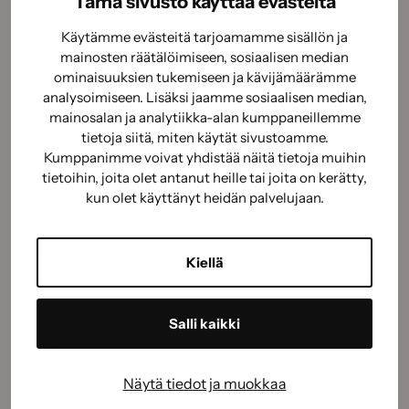
Tämä sivusto käyttää evästeitä
vinkit, ohjeet ja tarjoukset suoraan sähköpostiisi.
Käytämme evästeitä tarjoamamme sisällön ja
Sähköposti
(Pakollinen)
mainosten räätälöimiseen, sosiaalisen median
ominaisuuksien tukemiseen ja kävijämäärämme
Suostumus
(Pakollinen)
Hyväksyn tietojeni käyttämisen
tietosuojaselosteen
analysoimiseen. Lisäksi jaamme sosiaalisen median,
mukaisesti.
(Pakollinen)
mainosalan ja analytiikka-alan kumppaneillemme
CAPTCHA
tietoja siitä, miten käytät sivustoamme.
Kumppanimme voivat yhdistää näitä tietoja muihin
tietoihin, joita olet antanut heille tai joita on kerätty,
kun olet käyttänyt heidän palvelujaan.
Kiellä
Salli kaikki
Näytä tiedot ja muokkaa