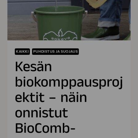
KAIKKI
PUHDISTUS JA SUOJAUS
Kesän
biokomppausproj
ektit – näin
onnistut
BioComb-