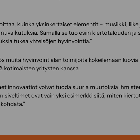
ttaa, kuinka yksinkertaiset elementit – musiikki, liike 
intivaikutuksia. Samalla se tuo esiin kiertotalouden ja
ksia tukea yhteisöjen hyvinvointia.”
muita hyvinvointialan toimijoita kokeilemaan luovia r
ä kotimaisten yritysten kanssa.
et innovaatiot voivat tuoda suuria muutoksia ihmiste
n siveltimet ovat vain yksi esimerkki siitä, miten kierto
 kohdata.”