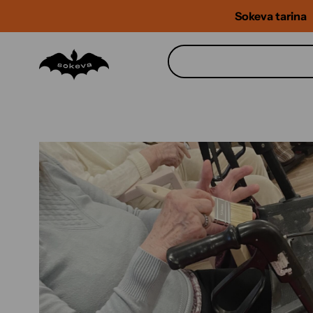
Siirry
Sokeva tarina
sisältöön