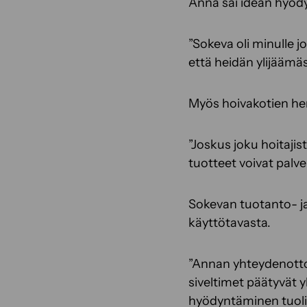
Anna sai idean hyöd
”Sokeva oli minulle jo
että heidän ylijäämäs
Myös hoivakotien hen
”Joskus joku hoitajis
tuotteet voivat palvel
Sokevan tuotanto- ja
käyttötavasta.
”Annan yhteydenotto 
siveltimet päätyvät y
hyödyntäminen tuolil