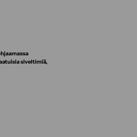
 ohjaamassa
atuisia siveltimiä,