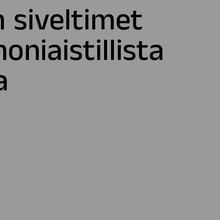
 siveltimet
niaistillista
a