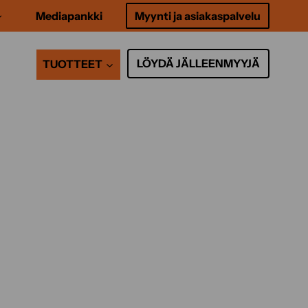
Mediapankki
Myynti ja asiakaspalvelu
LÖYDÄ JÄLLEENMYYJÄ
TUOTTEET