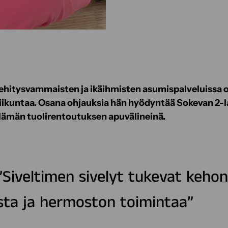
kehitysvammaisten ja ikäihmisten asumispalveluissa
iliikuntaa. Osana ohjauksia hän hyödyntää Sokevan 2-la
elämän tuolirentoutuksen apuvälineinä.
”Siveltimen sivelyt tukevat kehon
ta ja hermoston toimintaa”