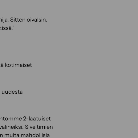
ija
. Sitten oivalsin,
issä.”
tä kotimaiset
en uudesta
tantomme 2-laatuiset
älineiksi. Siveltimien
en muita mahdollisia