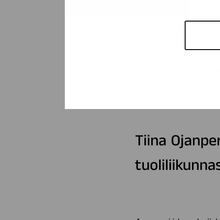
Siveltimet ovat käyt
vuorovaikutusta.
”Perheliikunnan jälk
perheen sisäistä yhte
Tiina Ojanp
tuoliliikunna