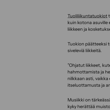
Tuoliliikuntatuokiot
t
kuin kotona asuville 
liikkeen ja kosketuks
Tuokion päätteeksi t
siveleviä liikkeitä.
”Ohjatut liikkeet, ku
hahmottamista ja he
nilkkaan asti, vaikka
itseluottamusta ja 
Musiikki on tärkeässä
kyky herättää muistoj