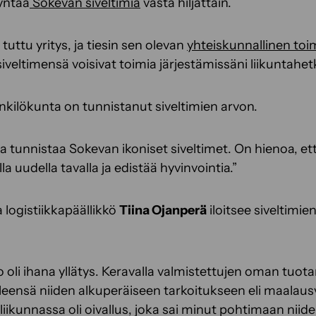
yntää
Sokevan siveltimiä
vasta hiljattain.
 tuttu yritys, ja tiesin sen olevan
yhteiskunnallinen toim
iveltimensä voisivat toimia järjestämissäni liikuntahetk
kilökunta on tunnistanut siveltimien arvon.
ta tunnistaa Sokevan ikoniset siveltimet. On hienoa, et
la uudella tavalla ja edistää hyvinvointia.”
 logistiikkapäällikkö
Tiina Ojanperä
iloitsee siveltimi
oli ihana yllätys. Keravalla valmistettujen oman tuo
leensä niiden alkuperäiseen tarkoitukseen eli maalausv
iikunnassa oli oivallus, joka sai minut pohtimaan niid