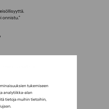
eisöllisyyttä.
i onnistu.”
”
n merkityksellistä
 ominaisuuksien tukemiseen
muotoisia. Siveltimillä
a analytiikka-alan
oni osallistuja on
 tietoja muihin tietoihin,
ättänyt muistoja
lujaan.