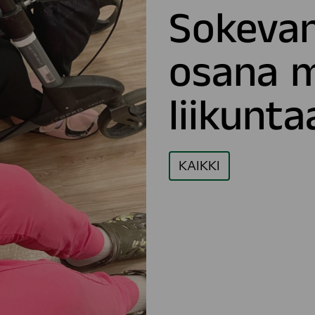
Sokevan
osana mo
liikunta
KAIKKI