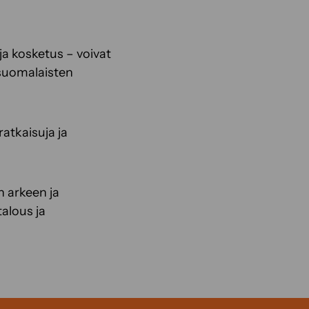
ja kosketus – voivat
 suomalaisten
atkaisuja ja
n arkeen ja
talous ja