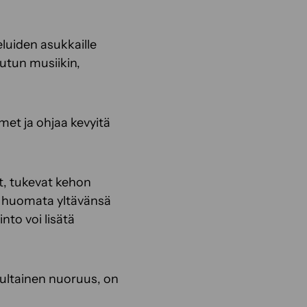
luiden asukkaille
tutun musiikin,
timet ja ohjaa kevyitä
yt, tukevat kehon
a huomata yltävänsä
nto voi lisätä
 Kultainen nuoruus, on