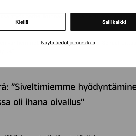
össä myös perheliikunnassa, jossa ne tukevat vanhemm
Kiellä
Salli kaikki
Näytä tiedot ja muokkaa
een vanhemmat sivelevät lastensa selkiä. Se rauhoittaa
yttä.”
erä: ”Siveltimiemme hyödyntämin
ssa oli ihana oivallus”