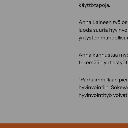
käyttötapoja.
Anna Laineen työ osoi
luoda suuria hyvinvo
yritysten mahdollisuu
Anna kannustaa myös 
tekemään yhteistyöt
”Parhaimmillaan pien
hyvinvointiin. Sokeva
hyvinvointityö voivat