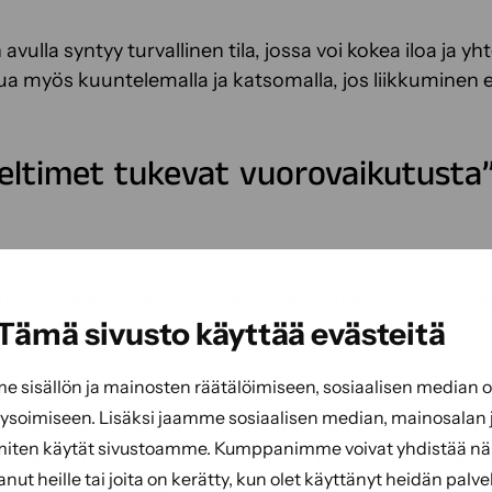
avulla syntyy turvallinen tila, jossa voi kokea iloa ja yht
ua myös kuuntelemalla ja katsomalla, jos liikkuminen e
eltimet tukevat vuorovaikutusta
uudenlaisen tavan luoda yhteyttä. Kosketus on erityise
Tämä sivusto käyttää evästeitä
sanat eivät aina riitä.
sisällön ja mainosten räätälöimiseen, sosiaalisen median
istani on muistisairaita, ja keskustelut voivat olla pieni
soimiseen. Lisäksi jaamme sosiaalisen median, mainosalan j
on arvokas tapa kommunikoida ja vahvistaa yhteyttä. M
miten käytät sivustoamme. Kumppanimme voivat yhdistää näitä
 sivelyyn rentoutumalla selvästi, ja joillekin se on her
tanut heille tai joita on kerätty, kun olet käyttänyt heidän palve
sen kokemuksista.”