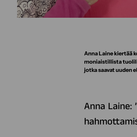
Anna Laine kiertää 
moniaistillista tuol
jotka saavat uuden 
Anna Laine: 
hahmottamis