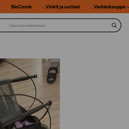
BioComb
Vinkit ja uutiset
Verkkokauppa