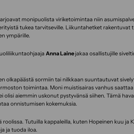
arjoavat monipuolista viriketoimintaa niin asumispalve
erityistä tukea tarvitseville. Liikuntahetket rakentuvat 
en ympärille.
uoliliikuntaohjaaja
Anna Laine
jakaa osallistujille sivel
ten olkapäästä sormiin tai nilkkaan suuntautuvat sivel
rmoston toimintaa. Moni muistisairas vanhus saatta
 ei olisi aiemmin uskonut pystyvänsä siihen. Tämä havai
antaa onnistumisen kokemuksia.
 roolissa. Tutuilla kappaleilla, kuten Hopeinen kuu ja
a ja tuoda iloa.