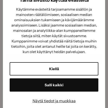
vinkit, ohjeet ja tarjoukset suoraan sähköpostiisi.
Käytämme evästeitä tarjoamamme sisällön ja
Sähköposti
(Pakollinen)
mainosten räätälöimiseen, sosiaalisen median
ominaisuuksien tukemiseen ja kävijämäärämme
Suostumus
(Pakollinen)
Hyväksyn tietojeni käyttämisen
tietosuojaselosteen
analysoimiseen. Lisäksi jaamme sosiaalisen median,
mukaisesti.
(Pakollinen)
mainosalan ja analytiikka-alan kumppaneillemme
CAPTCHA
tietoja siitä, miten käytät sivustoamme.
Kumppanimme voivat yhdistää näitä tietoja muihin
tietoihin, joita olet antanut heille tai joita on kerätty,
kun olet käyttänyt heidän palvelujaan.
Kiellä
Salli kaikki
Näytä tiedot ja muokkaa