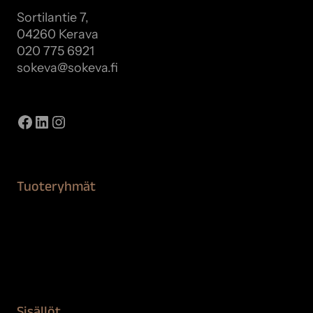
Sortilantie 7,
04260 Kerava
020 775 6921
sokeva@sokeva.fi
Näytä kaikki yhteystiedot
Facebook
LinkedIn
Instagram
Tuoteryhmät
Maalaustarvikkeet
Remontointi
Teipit ja suojaaminen
Kiinteistön puhdistus ja suojaus
Sisällöt