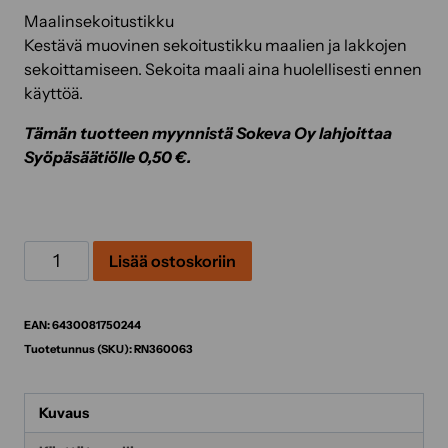
Maalinsekoitustikku
Kestävä muovinen sekoitustikku maalien ja lakkojen
sekoittamiseen. Sekoita maali aina huolellisesti ennen
käyttöä.
Tämän tuotteen myynnistä Sokeva Oy lahjoittaa
Syöpäsäätiölle 0,50 €.
Roosa
Lisää ostoskoriin
nauha
-
maalinsekoitustikku
EAN:
6430081750244
määrä
Tuotetunnus (SKU):
RN360063
Kuvaus