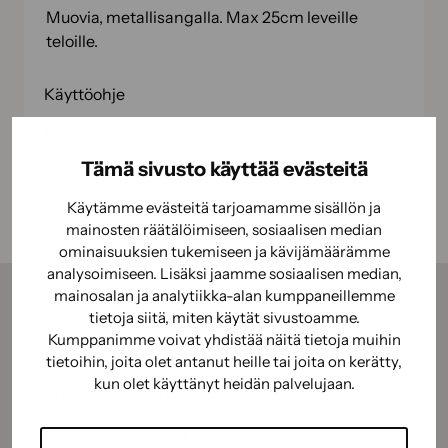
Muovia, metallisangalla. Max 25cm leveille
teloille.
Käyttöohje
Käyttöturvallisuus
Tämä sivusto käyttää evästeitä
Käytämme evästeitä tarjoamamme sisällön ja
mainosten räätälöimiseen, sosiaalisen median
ominaisuuksien tukemiseen ja kävijämäärämme
analysoimiseen. Lisäksi jaamme sosiaalisen median,
mainosalan ja analytiikka-alan kumppaneillemme
tietoja siitä, miten käytät sivustoamme.
Tilaamalla uutiskirjeemme saat kauden parhaat
Kumppanimme voivat yhdistää näitä tietoja muihin
vinkit, ohjeet ja tarjoukset suoraan sähköpostiisi.
tietoihin, joita olet antanut heille tai joita on kerätty,
Sähköposti
(Pakollinen)
kun olet käyttänyt heidän palvelujaan.
Suostumus
(Pakollinen)
Hyväksyn tietojeni käyttämisen
tietosuojaselosteen