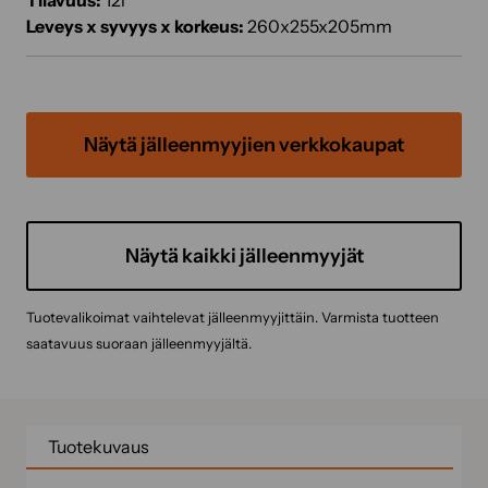
Tilavuus:
12l
Leveys x syvyys x korkeus:
260x255x205mm
Näytä jälleenmyyjien verkkokaupat
Näytä kaikki jälleenmyyjät
Tuotevalikoimat vaihtelevat jälleenmyyjittäin. Varmista tuotteen
saatavuus suoraan jälleenmyyjältä.
Tuotekuvaus