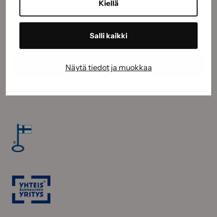
Kiellä
mukaisesti.
(Pakollinen)
CAPTCHA
Salli kaikki
Näytä tiedot ja muokkaa