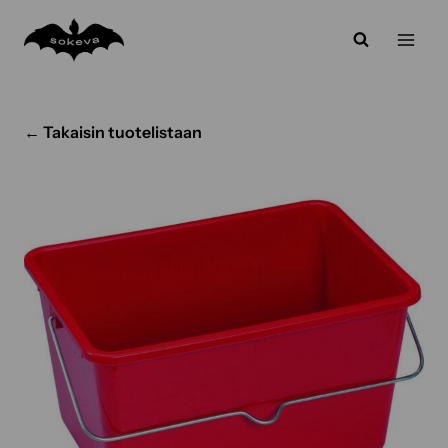
Siirry
sisältöön
← Takaisin tuotelistaan