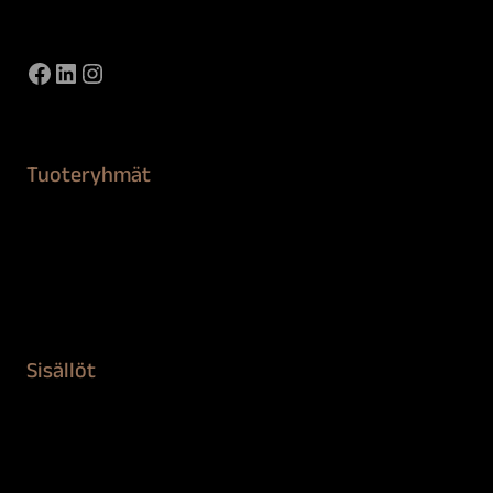
Näytä kaikki yhteystiedot
Facebook
LinkedIn
Instagram
Tuoteryhmät
Maalaustarvikkeet
Remontointi
Teipit ja suojaaminen
Kiinteistön puhdistus ja suojaus
Sisällöt
Sokeva tarina
BioComb
Vinkit ja uutiset