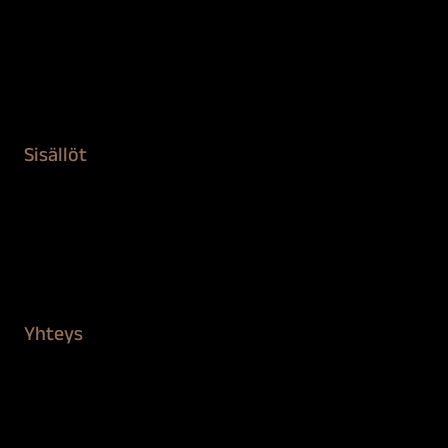
Maalaustarvikkeet
Remontointi
Teipit ja suojaaminen
Kiinteistön puhdistus ja suojaus
Sisällöt
Sokeva tarina
BioComb
Vinkit ja uutiset
Mediapankki
Yhteys
Verkkokauppa
Myynti ja asiakaspalvelu
Löydä jälleenmyyjä