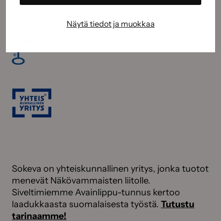
Näytä tiedot ja muokkaa
Sokeva on yhteiskunnallinen yritys, jonka tuotot
menevät Näkövammaisten liitolle.
Siveltimiemme Avainlippu-tunnus kertoo
laadukkaasta suomalaisesta työstä.
Tutustu
tarinaamme!