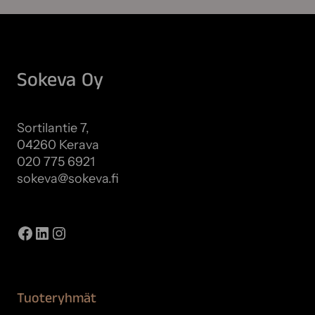
Sokeva Oy
Sortilantie 7,
04260 Kerava
020 775 6921
sokeva@sokeva.fi
Näytä kaikki yhteystiedot
Facebook
LinkedIn
Instagram
Tuoteryhmät