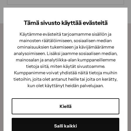
Tämä sivusto käyttää evästeitä
Käytämme evästeitä tarjoamamme sisällön ja
Tilaamalla uutiskirjeemme saat kauden parhaat
mainosten räätälöimiseen, sosiaalisen median
ominaisuuksien tukemiseen ja kävijämäärämme
vinkit, ohjeet ja tarjoukset suoraan sähköpostiisi.
analysoimiseen. Lisäksi jaamme sosiaalisen median,
Sähköposti
(Pakollinen)
mainosalan ja analytiikka-alan kumppaneillemme
tietoja siitä, miten käytät sivustoamme.
Suostumus
(Pakollinen)
Kumppanimme voivat yhdistää näitä tietoja muihin
Hyväksyn tietojeni käyttämisen
tietosuojaselosteen
tietoihin, joita olet antanut heille tai joita on kerätty,
mukaisesti.
(Pakollinen)
kun olet käyttänyt heidän palvelujaan.
CAPTCHA
Kiellä
Salli kaikki