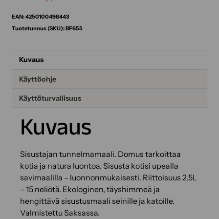
EAN:
4250100498443
Tuotetunnus (SKU):
BF655
Kuvaus
Käyttöohje
Käyttöturvallisuus
Kuvaus
Sisustajan tunnelmamaali. Domus tarkoittaa
kotia ja natura luontoa. Sisusta kotisi upealla
savimaalilla – luonnonmukaisesti. Riittoisuus 2,5L
– 15 neliötä. Ekologinen, täyshimmeä ja
hengittävä sisustusmaali seinille ja katoille.
Valmistettu Saksassa.