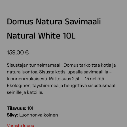
Domus Natura Savimaali
Natural White 10L
159,00
€
Sisustajan tunnelmamaali. Domus tarkoittaa kotia ja
natura luontoa. Sisusta kotisi upealla savimaalilla –
luonnonmukaisesti. Riittoisuus 2,5L – 15 neliötä.
Ekologinen, täyshimmeä ja hengittävä sisustusmaali
seinille ja katoille.
Tilavuus:
10l
Sävy:
Luonnonvalkoinen
Varasto loppu