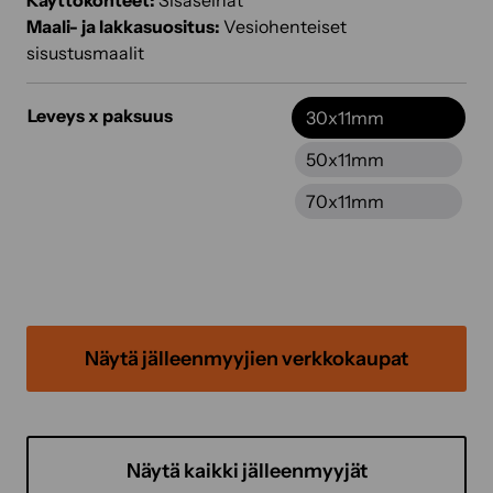
Käyttökohteet:
Sisäseinät
Maali- ja lakkasuositus:
Vesiohenteiset
sisustusmaalit
Leveys x paksuus
30x11mm
50x11mm
70x11mm
Näytä jälleenmyyjien verkkokaupat
Näytä kaikki jälleenmyyjät