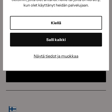
kun olet käyttänyt heidän palvelujaan.
Tilaamalla uutiskirjeemme saat kauden parhaat
vinkit, ohjeet ja tarjoukset suoraan sähköpostiisi.
Kiellä
Sähköposti
(Pakollinen)
Suostumus
(Pakollinen)
Hyväksyn tietojeni käyttämisen
tietosuojaselosteen
Salli kaikki
mukaisesti.
(Pakollinen)
CAPTCHA
Näytä tiedot ja muokkaa