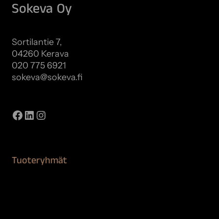
Sokeva Oy
Sortilantie 7,
04260 Kerava
020 775 6921
sokeva@sokeva.fi
Näytä kaikki yhteystiedot
Facebook
LinkedIn
Instagram
Tuoteryhmät
Maalaustarvikkeet
Remontointi
Teipit ja suojaaminen