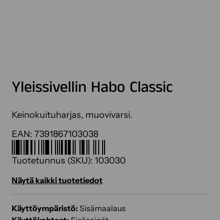
Yleissivellin Habo Classic
Keinokuituharjas, muovivarsi.
EAN:
7391867103038
Tuotetunnus (SKU):
103030
Näytä kaikki tuotetiedot
Käyttöympäristö:
Sisämaalaus