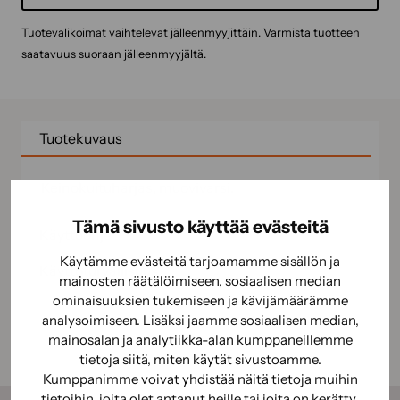
Tuotevalikoimat vaihtelevat jälleenmyyjittäin. Varmista tuotteen
saatavuus suoraan jälleenmyyjältä.
Tuotekuvaus
Keinokuituharjas, muovivarsi.
Tämä sivusto käyttää evästeitä
Käyttöohje
Käytämme evästeitä tarjoamamme sisällön ja
Käyttöturvallisuus
mainosten räätälöimiseen, sosiaalisen median
ominaisuuksien tukemiseen ja kävijämäärämme
analysoimiseen. Lisäksi jaamme sosiaalisen median,
mainosalan ja analytiikka-alan kumppaneillemme
tietoja siitä, miten käytät sivustoamme.
Kumppanimme voivat yhdistää näitä tietoja muihin
tietoihin, joita olet antanut heille tai joita on kerätty,