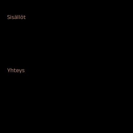
Kiinteistön puhdistus ja suojaus
Sisällöt
Sokeva tarina
BioComb
Vinkit ja uutiset
Mediapankki
Yhteys
Verkkokauppa
Myynti ja asiakaspalvelu
Löydä jälleenmyyjä
BioComb-tekijät
Tietosuojaseloste
Saavutettavuusseloste
Tilaus- ja toimitusehdot