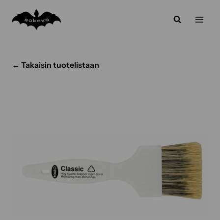
Siirry
sisältöön
← Takaisin tuotelistaan