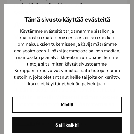
miellyttävää myös pidemmissä
työskentelyjaksoissa.
Tämä sivusto käyttää evästeitä
Avainlipputuote –
Käytämme evästeitä tarjoamamme sisällön ja
vastuullista suomalaista
mainosten räätälöimiseen, sosiaalisen median
työtä
ominaisuuksien tukemiseen ja kävijämäärämme
analysoimiseen. Lisäksi jaamme sosiaalisen median,
mainosalan ja analytiikka-alan kumppaneillemme
Yleissivellin Blue on
Avainlipputuote
, joka
tietoja siitä, miten käytät sivustoamme.
edustaa suomalaista työtä ja vastuullista
Kumppanimme voivat yhdistää näitä tietoja muihin
valmistusta. Siveltimien varret valmistetaan
tietoihin, joita olet antanut heille tai joita on kerätty,
Kuomiokoskella lattiateollisuuden
kun olet käyttänyt heidän palvelujaan.
ylijäämäpuusta, ja muu tuotanto sekä pakkaus
tehdään Keravalla. Valitsemalla tämän tuotteen
tuet kotimaista työtä ja kestävää materiaalien
Kiellä
hyödyntämistä.
Lue täältä
Blue-siveltimen tarina.
Salli kaikki