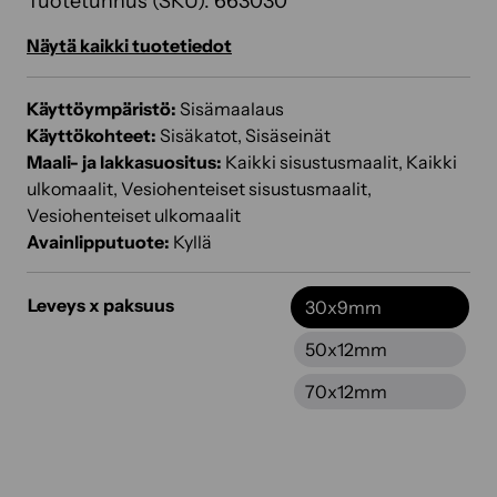
Tuotetunnus (SKU):
663030
Näytä kaikki tuotetiedot
Käyttöympäristö:
Sisämaalaus
Käyttökohteet:
Sisäkatot, Sisäseinät
Maali- ja lakkasuositus:
Kaikki sisustusmaalit, Kaikki
ulkomaalit, Vesiohenteiset sisustusmaalit,
Vesiohenteiset ulkomaalit
Avainlipputuote:
Kyllä
Leveys x paksuus
30x9mm
50x12mm
70x12mm