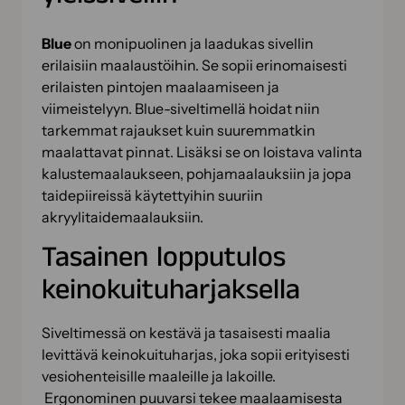
Blue
on monipuolinen ja laadukas sivellin
erilaisiin maalaustöihin. Se sopii erinomaisesti
erilaisten pintojen maalaamiseen ja
viimeistelyyn. Blue-siveltimellä hoidat niin
tarkemmat rajaukset kuin suuremmatkin
maalattavat pinnat. Lisäksi se on loistava valinta
kalustemaalaukseen, pohjamaalauksiin ja jopa
taidepiireissä käytettyihin suuriin
akryylitaidemaalauksiin.
Tasainen lopputulos
keinokuituharjaksella
Siveltimessä on kestävä ja tasaisesti maalia
levittävä keinokuituharjas, joka sopii erityisesti
vesiohenteisille maaleille ja lakoille.
Ergonominen puuvarsi tekee maalaamisesta