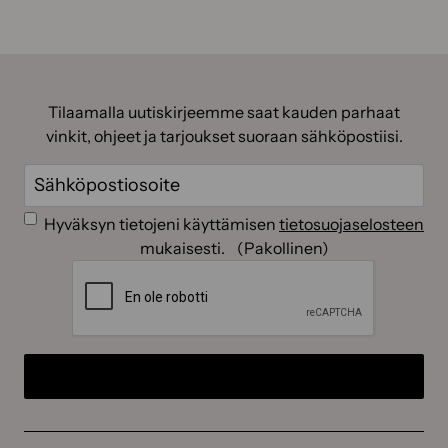
Tilaamalla uutiskirjeemme saat kauden parhaat
vinkit, ohjeet ja tarjoukset suoraan sähköpostiisi.
Sähköposti
(Pakollinen)
Suostumus
(Pakollinen)
Hyväksyn tietojeni käyttämisen
tietosuojaselosteen
mukaisesti.
(Pakollinen)
CAPTCHA