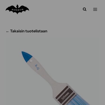
Siirry
sisältöön
← Takaisin tuotelistaan