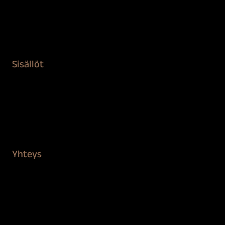
Remontointi
Teipit ja suojaaminen
Kiinteistön puhdistus ja suojaus
Sisällöt
Sokeva tarina
BioComb
Vinkit ja uutiset
Mediapankki
Yhteys
Verkkokauppa
Myynti ja asiakaspalvelu
Löydä jälleenmyyjä
BioComb-tekijät