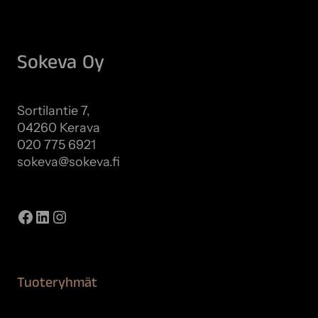
Sokeva Oy
Sortilantie 7,
04260 Kerava
020 775 6921
sokeva@sokeva.fi
Näytä kaikki yhteystiedot
Facebook
LinkedIn
Instagram
Tuoteryhmät
Maalaustarvikkeet