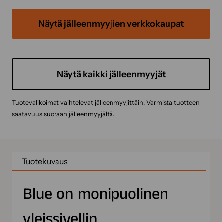
Näytä jälleenmyyjien verkkokaupat
Näytä kaikki jälleenmyyjät
Tuotevalikoimat vaihtelevat jälleenmyyjittäin. Varmista tuotteen
saatavuus suoraan jälleenmyyjältä.
Tuotekuvaus
Blue on monipuolinen
yleissivellin