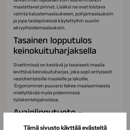
maalattavat pinnat. Lisäksi ne ovat loistava
valinta kalustemaalaukseen, pohjamaalauksiin
ja jopa taidepiireissä käytettyihin suuriin
akryylitaidemaalauksiin.
Tasainen lopputulos
keinokuituharjaksella
Siveltimissä on kestävä ja tasaisesti maalia
levittävä keinokuituharjas, joka sopii erityisesti
vesiohenteisille maaleille ja lakoille.
Ergonominen puuvarsi tekee maalaamisesta
miellyttävää myös pidemmissä
työskentelyjaksoissa.
Avainlipputuote –
vastuullista suomalaista
Tämä sivusto käyttää evästeitä