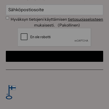
Sähköposti
(Pakollinen)
Suostumus
(Pakollinen)
Hyväksyn tietojeni käyttämisen
tietosuojaselosteen
mukaisesti.
(Pakollinen)
CAPTCHA