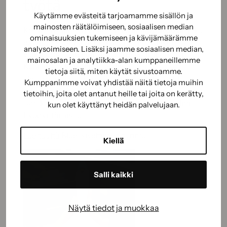
työtä
Käytämme evästeitä tarjoamamme sisällön ja
mainosten räätälöimiseen, sosiaalisen median
Kodin sivellinsarja Blue on
Avainlipputuote
, joka
ominaisuuksien tukemiseen ja kävijämäärämme
edustaa suomalaista työtä ja vastuullista
analysoimiseen. Lisäksi jaamme sosiaalisen median,
valmistusta. Siveltimien varret valmistetaan
mainosalan ja analytiikka-alan kumppaneillemme
Kuomiokoskella lattiateollisuuden
tietoja siitä, miten käytät sivustoamme.
ylijäämäpuusta, ja muu tuotanto sekä pakkaus
Kumppanimme voivat yhdistää näitä tietoja muihin
tehdään Keravalla. Valitsemalla tämän tuotteen
tietoihin, joita olet antanut heille tai joita on kerätty,
tuet kotimaista työtä ja kestävää materiaalien
kun olet käyttänyt heidän palvelujaan.
hyödyntämistä.
Lue täältä
Blue-siveltimen tarina.
Kiellä
Salli kaikki
Näytä tiedot ja muokkaa