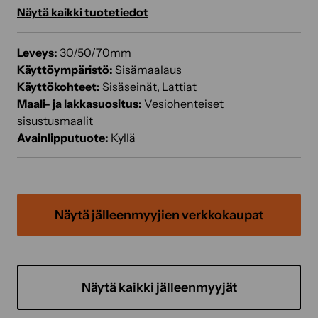
Näytä kaikki tuotetiedot
Leveys:
30/50/70mm
Käyttöympäristö:
Sisämaalaus
Käyttökohteet:
Sisäseinät, Lattiat
Maali- ja lakkasuositus:
Vesiohenteiset
sisustusmaalit
Avainlipputuote:
Kyllä
Näytä jälleenmyyjien verkkokaupat
Näytä kaikki jälleenmyyjät