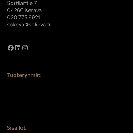
Sortilantie 7,
04260 Kerava
020 775 6921
sokeva@sokeva.fi
Näytä kaikki yhteystiedot
Facebook
LinkedIn
Instagram
Tuoteryhmät
Maalaustarvikkeet
Remontointi
Teipit ja suojaaminen
Kiinteistön puhdistus ja suojaus
Sisällöt