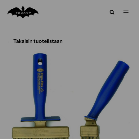
Siirry
sisältöön
← Takaisin tuotelistaan