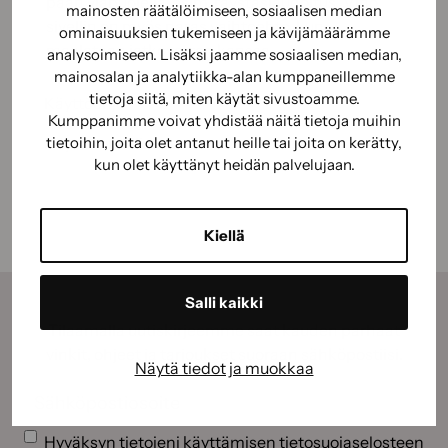
pään yläpuolella, esim. räystäslaudoitus. Vino
mainosten räätälöimiseen, sosiaalisen median
sivellin on myös paras vaihtoehto, kun
ominaisuuksien tukemiseen ja kävijämäärämme
maalataan jatkovarren kanssa.
analysoimiseen. Lisäksi jaamme sosiaalisen median,
mainosalan ja analytiikka-alan kumppaneillemme
tietoja siitä, miten käytät sivustoamme.
Käyttöohje
Kumppanimme voivat yhdistää näitä tietoja muihin
tietoihin, joita olet antanut heille tai joita on kerätty,
Käyttöturvallisuus
kun olet käyttänyt heidän palvelujaan.
Kiellä
Salli kaikki
Tilaamalla uutiskirjeemme saat kauden parhaat
vinkit, ohjeet ja tarjoukset suoraan sähköpostiisi.
Näytä tiedot ja muokkaa
Sähköposti
(Pakollinen)
Suostumus
(Pakollinen)
Hyväksyn tietojeni käyttämisen
tietosuojaselosteen