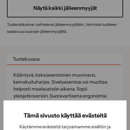
Näytä kaikki jälleenmyyjät
Tuotevalikoimat vaihtelevat jälleenmyyjittäin. Varmista tuotteen
saatavuus suoraan jälleenmyyjältä.
Tuotekuvaus
Kääntyvä, kaksiasentoinen muovivarsi,
keinokuituharjas. Sivelyasentoa voi muuttaa
helposti maalaustyön aikana. Sopii
yleisjatkovarsiin. Suoravartisena ergonomia
toimii parhaiten, kun laudat ovat esim.
taapelissa ja maalaustyö tapahtuu rinnan
Tämä sivusto käyttää evästeitä
korkeudella. Vinolla varrella maalaustyö
onnistuu parhaiten, kun maalattava pinta on
Käytämme evästeitä tarjoamamme sisällön ja