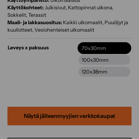
Käyttöympäristö:
Ulkomaalaus
Käyttökohteet:
Julkisivut, Kattopinnat ulkona,
Sokkelit, Terassit
Maali- ja lakkasuositus:
Kaikki ulkomaalit, Puuöljyt ja
kuullotteet, Vesiohenteiset ulkomaalit
Leveys x paksuus
70x30mm
100x30mm
120x38mm
Näytä jälleenmyyjien verkkokaupat