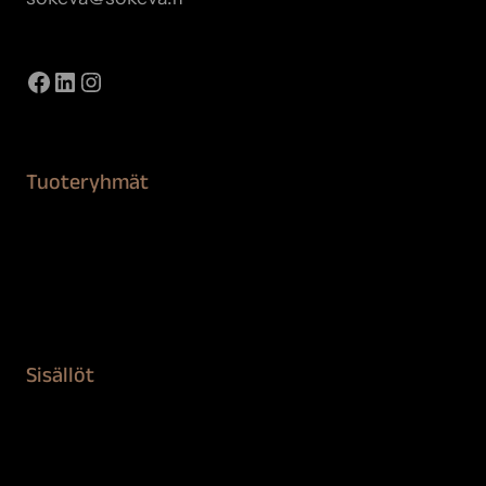
Näytä kaikki yhteystiedot
Facebook
LinkedIn
Instagram
Tuoteryhmät
Maalaustarvikkeet
Remontointi
Teipit ja suojaaminen
Kiinteistön puhdistus ja suojaus
Sisällöt
Sokeva tarina
BioComb
Vinkit ja uutiset