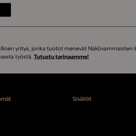
linen yritys, jonka tuotot menevät Näkövammaisten li
sesta työstä.
Tutustu tarinaamme!
hmät
Sisällöt
rvikkeet
Sokeva tarina
nti
BioComb
suojaaminen
Vinkit ja uutiset