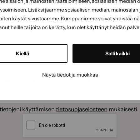
sisällön ja mainosten räätälöimiseen, sosiaalisen median
soimiseen. Lisäksi jaamme sosiaalisen median, mainosalan j
miten käytät sivustoamme. Kumppanimme voivat yhdistää näitä
tanut heille tai joita on kerätty, kun olet käyttänyt heidän palve
Kiellä
Salli kaikki
Näytä tiedot ja muokkaa
emme saat kauden parhaat vinkit, ohjeet ja tarjoukset 
ti
(Pakollinen)
(Pakollinen)
tietojeni käyttämisen
tietosuojaselosteen
mukaisesti.
CAPTCHA