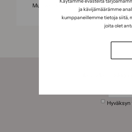
Käytämme evästeitä tarjoamamme 
Muovia. Max 25cm teloille.
ja kävijämäärämme analy
kumppaneillemme tietoja siitä, 
joita olet an
Tilaamalla uutiskirje
Sähköpos
Suostumus
Hyväksyn 