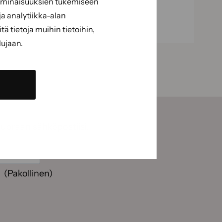
 ominaisuuksien tukemiseen
a analytiikka-alan
 tietoja muihin tietoihin,
lujaan.
suoraan sähköpostiisi.
(Pakollinen)