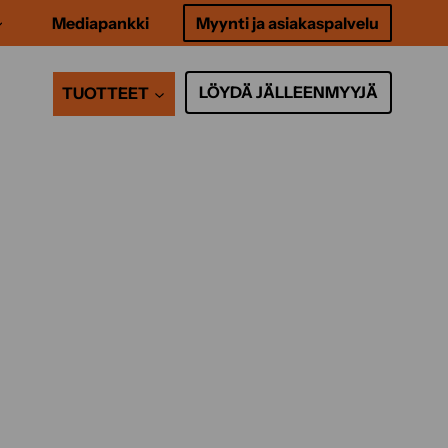
Mediapankki
Myynti ja asiakaspalvelu
LÖYDÄ JÄLLEENMYYJÄ
TUOTTEET