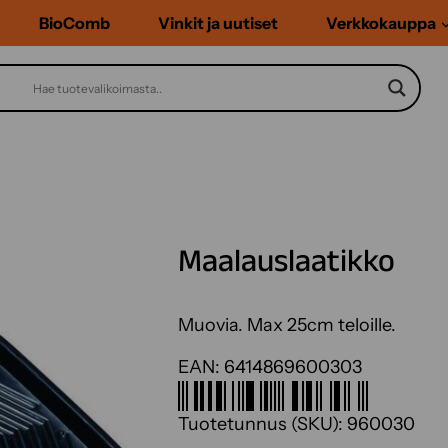
BioComb
Vinkit ja uutiset
Verkkokauppa
Maalauslaatikko
Muovia. Max 25cm teloille.
EAN:
6414869600303
Tuotetunnus (SKU):
960030