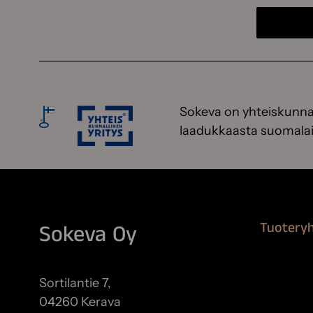
Sokeva on yhteiskunnal
laadukkaasta suomalai
Tuotery
Sokeva Oy
Maalausta
Remontoi
Sortilantie 7,
Teipit ja 
04260 Kerava