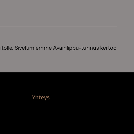
itolle. Siveltimiemme Avainlippu-tunnus kertoo
Yhteys
Verkkokauppa
Myynti ja asiakaspalvelu
Löydä jälleenmyyjä