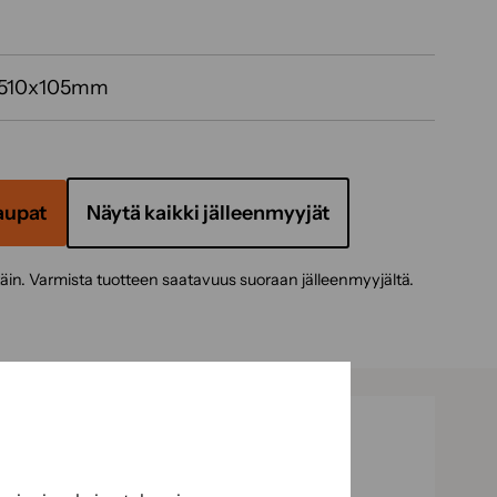
510x105mm
aupat
Näytä kaikki jälleenmyyjät
täin. Varmista tuotteen saatavuus suoraan jälleenmyyjältä.