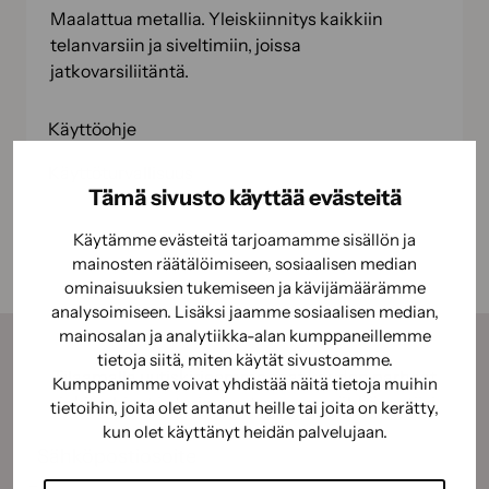
Maalattua metallia. Yleiskiinnitys kaikkiin
telanvarsiin ja siveltimiin, joissa
jatkovarsiliitäntä.
Käyttöohje
Käyttöturvallisuus
Tämä sivusto käyttää evästeitä
Käytämme evästeitä tarjoamamme sisällön ja
mainosten räätälöimiseen, sosiaalisen median
ominaisuuksien tukemiseen ja kävijämäärämme
analysoimiseen. Lisäksi jaamme sosiaalisen median,
mainosalan ja analytiikka-alan kumppaneillemme
tietoja siitä, miten käytät sivustoamme.
Tilaamalla uutiskirjeemme saat kauden parhaat
Kumppanimme voivat yhdistää näitä tietoja muihin
vinkit, ohjeet ja tarjoukset suoraan sähköpostiisi.
tietoihin, joita olet antanut heille tai joita on kerätty,
kun olet käyttänyt heidän palvelujaan.
Sähköposti
(Pakollinen)