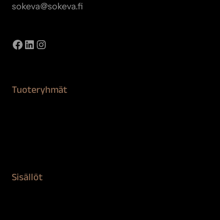
sokeva@sokeva.fi
Näytä kaikki yhteystiedot
Facebook
LinkedIn
Instagram
Tuoteryhmät
Maalaustarvikkeet
Remontointi
Teipit ja suojaaminen
Kiinteistön puhdistus ja suojaus
Sisällöt
Sokeva tarina
BioComb