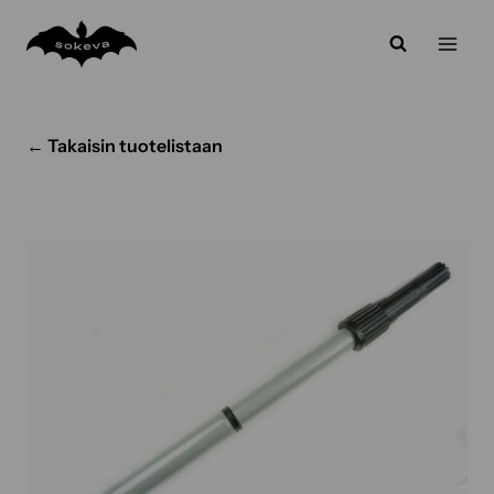
Siirry
sisältöön
← Takaisin tuotelistaan