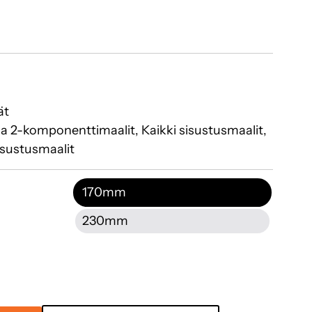
ät
ja 2-komponenttimaalit, Kaikki sisustusmaalit,
isustusmaalit
170mm
230mm