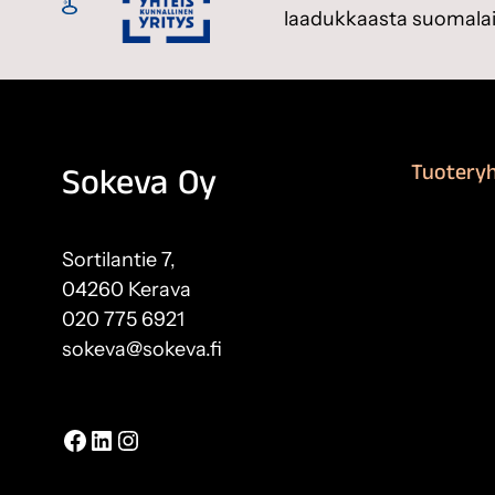
laadukkaasta suomalai
Tuotery
Sokeva Oy
Maalausta
Remontoi
Sortilantie 7,
Teipit ja 
04260 Kerava
Kiinteistö
020 775 6921
sokeva@sokeva.fi
Näytä kaikki yhteystiedot
Facebook
LinkedIn
Instagram