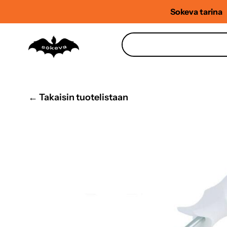
Siirry
Sokeva tarina
sisältöön
← Takaisin tuotelistaan