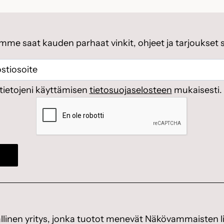
emme saat kauden parhaat vinkit, ohjeet ja tarjoukset 
ti
(Pakollinen)
(Pakollinen)
tietojeni käyttämisen
tietosuojaselosteen
mukaisesti.
CAPTCHA
linen yritys, jonka tuotot menevät Näkövammaisten li