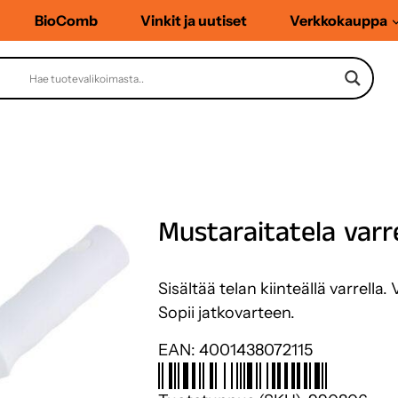
BioComb
Vinkit ja uutiset
Verkkokauppa
Mustaraitatela varre
Sisältää telan kiinteällä varrell
Sopii jatkovarteen.
EAN:
4001438072115