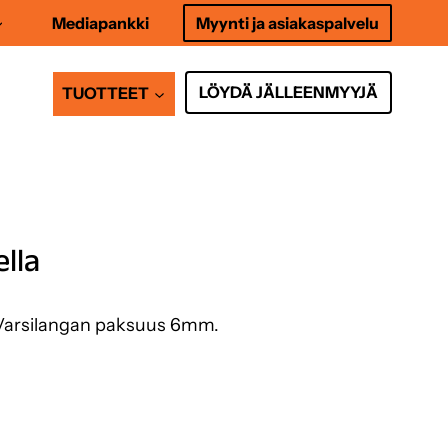
Mediapankki
Myynti ja asiakaspalvelu
LÖYDÄ JÄLLEENMYYJÄ
TUOTTEET
lla
a. Varsilangan paksuus 6mm.