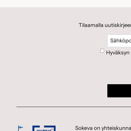
Tilaamalla uutiskirje
Sähköpos
Suostumus
Hyväksyn 
Sokeva on yhteiskunnal