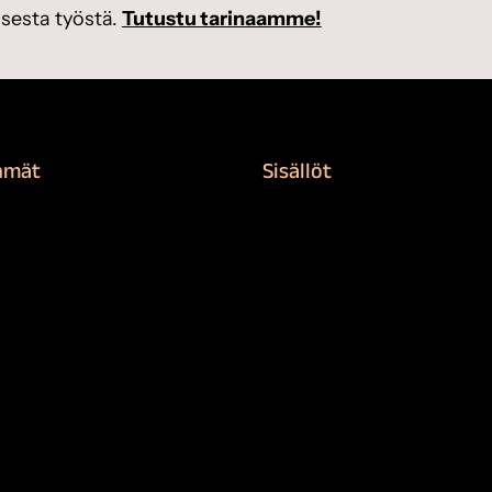
sesta työstä.
Tutustu tarinaamme!
hmät
Sisällöt
rvikkeet
Sokeva tarina
nti
BioComb
suojaaminen
Vinkit ja uutiset
n puhdistus ja suojaus
Mediapankki