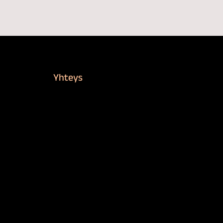
Yhteys
Verkkokauppa
Myynti ja asiakaspalvelu
Löydä jälleenmyyjä
BioComb-tekijät
Tietosuojaseloste
Saavutettavuusseloste
Tilaus- ja toimitusehdot