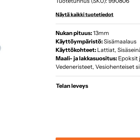
Tuotetunnus (SKU):
990806
Näytä kaikki tuotetiedot
Nukan pituus:
13mm
Käyttöympäristö:
Sisämaalaus
Käyttökohteet:
Lattiat, Sisäsein
Maali- ja lakkasuositus:
Epoksit 
Vedeneristeet, Vesiohenteiset s
Telan leveys