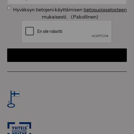
Suostumus
(Pakollinen)
Hyväksyn tietojeni käyttämisen
tietosuojaselosteen
mukaisesti.
(Pakollinen)
CAPTCHA