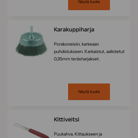
Näytä tuote
Karakuppiharja
Porakoneisiin, karkeaan
puhdistukseen. Karkaistut, aallotetut
0,35mm teräsharjakset.
Näytä tuote
Kittiveitsi
Puukahva. Kittaukseen ja