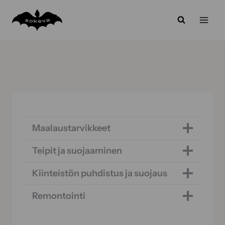
Siirry
sisältöön
Maalaustarvikkeet
Teipit ja suojaaminen
Kiinteistön puhdistus ja suojaus
Remontointi