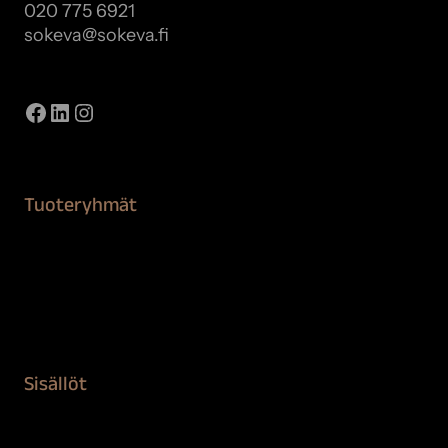
020 775 6921
sokeva@sokeva.fi
Näytä kaikki yhteystiedot
Facebook
LinkedIn
Instagram
Tuoteryhmät
Maalaustarvikkeet
Remontointi
Teipit ja suojaaminen
Kiinteistön puhdistus ja suojaus
Sisällöt
Sokeva tarina