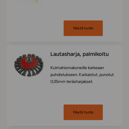
Näytä tuote
Lautasharja, palmikoitu
Kulmahiomakoneille karkeaan
puhdistukseen. Karkaistut, punotut
0,35mm teräsharjakset.
Näytä tuote