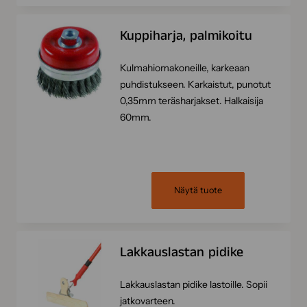
Kuppiharja, palmikoitu
Kulmahiomakoneille, karkeaan
puhdistukseen. Karkaistut, punotut
0,35mm teräsharjakset. Halkaisija
60mm.
Näytä tuote
Lakkauslastan pidike
Lakkauslastan pidike lastoille. Sopii
jatkovarteen.