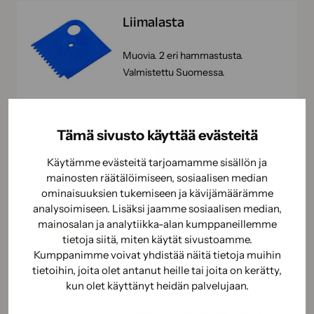
Liimalasta
Muovia. 2 eri hammastusta.
Valmistettu Suomessa.
Tämä sivusto käyttää evästeitä
Näytä tuote
Käytämme evästeitä tarjoamamme sisällön ja
mainosten räätälöimiseen, sosiaalisen median
ominaisuuksien tukemiseen ja kävijämäärämme
Liimalasta
analysoimiseen. Lisäksi jaamme sosiaalisen median,
mainosalan ja analytiikka-alan kumppaneillemme
tietoja siitä, miten käytät sivustoamme.
Erikoisjousiterästä. Vanerikahva.
Kumppanimme voivat yhdistää näitä tietoja muihin
Valmistettu Suomessa. Hammastus
tietoihin, joita olet antanut heille tai joita on kerätty,
nro 1, korkeus 1,5mm.
kun olet käyttänyt heidän palvelujaan.
Vesiohenteisten liimojen
levittämiseen ja tasoittamiseen.