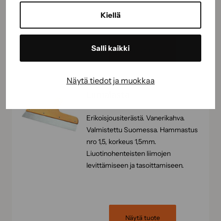
Kiellä
Salli kaikki
Näytä tuote
Näytä tiedot ja muokkaa
Liimalasta
Erikoisjousiterästä. Vanerikahva.
Valmistettu Suomessa. Hammastus
nro 1,5, korkeus 1,5mm.
Liuotinohenteisten liimojen
levittämiseen ja tasoittamiseen.
Näytä tuote