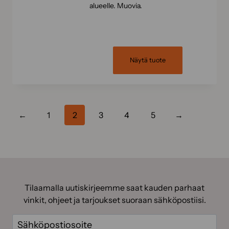
alueelle. Muovia.
Näytä tuote
←
1
2
3
4
5
→
Tilaamalla uutiskirjeemme saat kauden parhaat
vinkit, ohjeet ja tarjoukset suoraan sähköpostiisi.
Sähköposti
(Pakollinen)