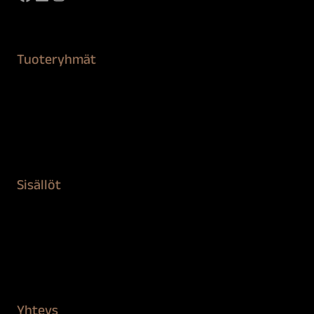
Tuoteryhmät
Maalaustarvikkeet
Remontointi
Teipit ja suojaaminen
Kiinteistön puhdistus ja suojaus
Sisällöt
Sokeva tarina
BioComb
Vinkit ja uutiset
Mediapankki
Yhteys