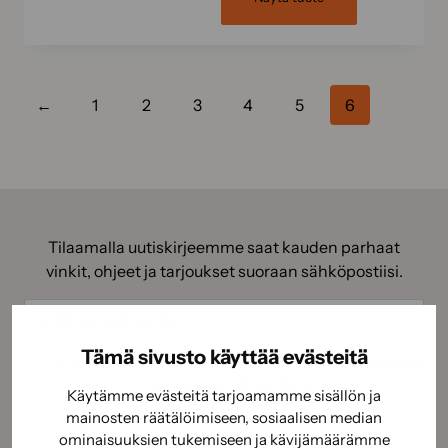
←
1
2
3
4
5
6
Tilaamalla uutiskirjeemme saat kauden parhaat
vinkit, ohjeet ja tarjoukset suoraan sähköpostiisi.
Sähköposti
(Pakollinen)
Suostumus
(Pakollinen)
Tämä sivusto käyttää evästeitä
Hyväksyn tietojeni käyttämisen
tietosuojaselosteen
mukaisesti.
(Pakollinen)
Käytämme evästeitä tarjoamamme sisällön ja
CAPTCHA
mainosten räätälöimiseen, sosiaalisen median
ominaisuuksien tukemiseen ja kävijämäärämme