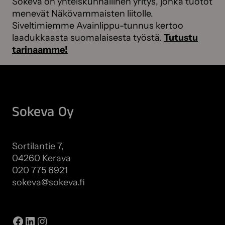
Sokeva on yhteiskunnallinen yritys, jonka tuotot
menevät Näkövammaisten liitolle.
Siveltimiemme Avainlippu-tunnus kertoo
laadukkaasta suomalaisesta työstä.
Tutustu
tarinaamme!
Sokeva Oy
Sortilantie 7,
04260 Kerava
020 775 6921
sokeva@sokeva.fi
Näytä kaikki yhteystiedot
Facebook
LinkedIn
Instagram