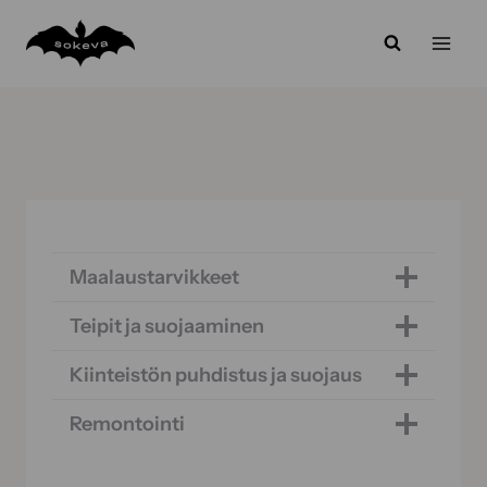
Siirry
sisältöön
Maalaustarvikkeet
Teipit ja suojaaminen
Kiinteistön puhdistus ja suojaus
Remontointi