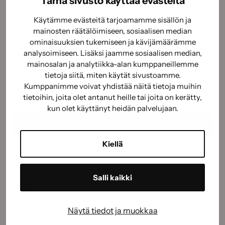
Tämä sivusto käyttää evästeitä
vinkit, ohjeet ja tarjoukset suoraan sähköpostiisi.
Käytämme evästeitä tarjoamamme sisällön ja
Sähköposti
(Pakollinen)
mainosten räätälöimiseen, sosiaalisen median
ominaisuuksien tukemiseen ja kävijämäärämme
Suostumus
(Pakollinen)
Hyväksyn tietojeni käyttämisen
tietosuojaselosteen
analysoimiseen. Lisäksi jaamme sosiaalisen median,
mukaisesti.
(Pakollinen)
mainosalan ja analytiikka-alan kumppaneillemme
CAPTCHA
tietoja siitä, miten käytät sivustoamme.
Kumppanimme voivat yhdistää näitä tietoja muihin
tietoihin, joita olet antanut heille tai joita on kerätty,
kun olet käyttänyt heidän palvelujaan.
Kiellä
Salli kaikki
Näytä tiedot ja muokkaa