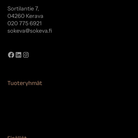
Sortilantie 7,
04260 Kerava
020 775 6921
sokeva@sokeva.fi
Näytä kaikki yhteystiedot
Facebook
LinkedIn
Instagram
Tuoteryhmät
Maalaustarvikkeet
Remontointi
Teipit ja suojaaminen
Kiinteistön puhdistus ja suojaus