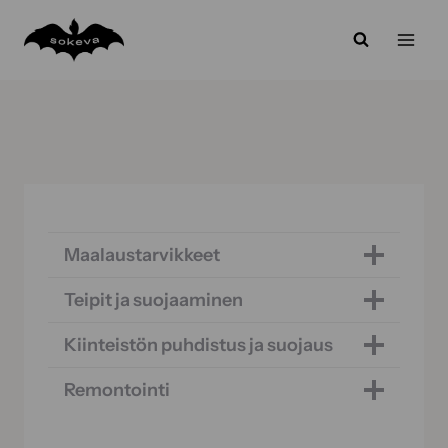
Siirry
sisältöön
Maalaustarvikkeet
Teipit ja suojaaminen
Kiinteistön puhdistus ja suojaus
Remontointi