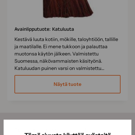
Avainlipputuote: Katuluuta
Kestävä luuta kotiin, mökille, taloyhtiöön, tallille
ja maatilalle. Ei mene tukkoon ja palauttaa
muotonsa käytön jälkeen. Valmistettu
Suomessa, näkövammaisten käsityönä.
Katuluudan puinen varsi on valmistettu…
Näytä tuote
Tilaamalla uutiskirjeemme saat kauden parhaat