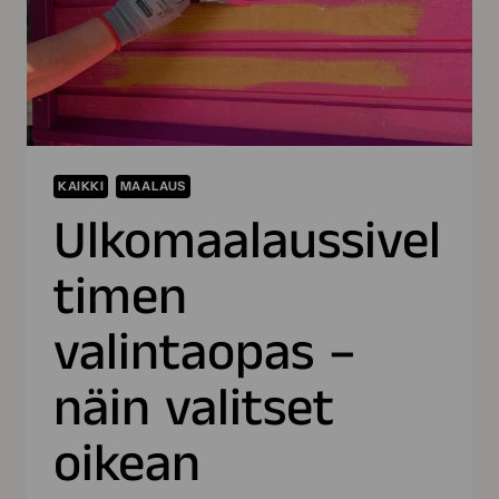
KAIKKI
MAALAUS
Ulkomaalaussivel
timen
valintaopas –
näin valitset
oikean