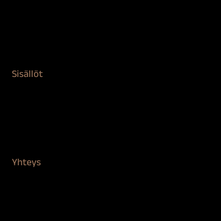
Maalaustarvikkeet
Remontointi
Teipit ja suojaaminen
Kiinteistön puhdistus ja suojaus
Sisällöt
Sokeva tarina
BioComb
Vinkit ja uutiset
Mediapankki
Yhteys
Verkkokauppa
Myynti ja asiakaspalvelu
Löydä jälleenmyyjä