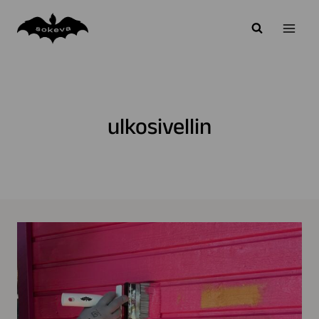
Siirry
sisältöön
ulkosivellin