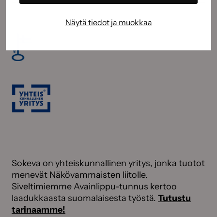
Näytä tiedot ja muokkaa
Sokeva on yhteiskunnallinen yritys, jonka tuotot
menevät Näkövammaisten liitolle.
Siveltimiemme Avainlippu-tunnus kertoo
laadukkaasta suomalaisesta työstä.
Tutustu
tarinaamme!