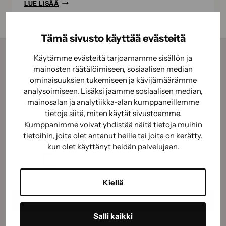
ULKOMAALAUSSIVELTIMEN
LUE LISÄÄ
VALINTAOPAS
–
Tämä sivusto käyttää evästeitä
NÄIN
VALITSET
Käytämme evästeitä tarjoamamme sisällön ja
OIKEAN
Tilaamalla uutiskirjeemme saat kauden parhaat
mainosten räätälöimiseen, sosiaalisen median
SIVELTIMEN
vinkit, ohjeet ja tarjoukset suoraan sähköpostiisi.
ominaisuuksien tukemiseen ja kävijämäärämme
ERI
analysoimiseen. Lisäksi jaamme sosiaalisen median,
Sähköposti
(Pakollinen)
MAALAUSKOHTEISIIN
mainosalan ja analytiikka-alan kumppaneillemme
tietoja siitä, miten käytät sivustoamme.
Suostumus
(Pakollinen)
Hyväksyn tietojeni käyttämisen
tietosuojaselosteen
Kumppanimme voivat yhdistää näitä tietoja muihin
tietoihin, joita olet antanut heille tai joita on kerätty,
mukaisesti.
(Pakollinen)
kun olet käyttänyt heidän palvelujaan.
CAPTCHA
Kiellä
Salli kaikki