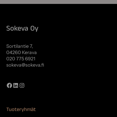
Sokeva Oy
Sortilantie 7,
04260 Kerava
020 775 6921
sokeva@sokeva.fi
Näytä kaikki yhteystiedot
Facebook
LinkedIn
Instagram
Tuoteryhmät