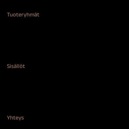
Tuoteryhmät
Maalaustarvikkeet
Remontointi
Teipit ja suojaaminen
Kiinteistön puhdistus ja suojaus
Sisällöt
Sokeva tarina
BioComb
Vinkit ja uutiset
Mediapankki
Yhteys