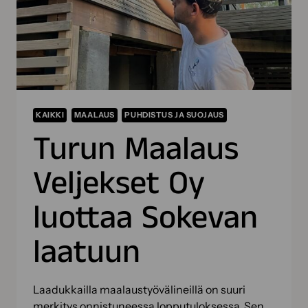
KAIKKI
MAALAUS
PUHDISTUS JA SUOJAUS
Turun Maalaus
Veljekset Oy
luottaa Sokevan
laatuun
Laadukkailla maalaustyövälineillä on suuri
merkitys onnistuneessa lopputuloksessa. Sen