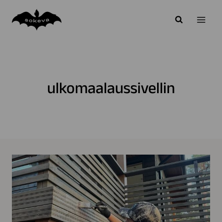
Siirry
sisältöön
ulkomaalaussivellin