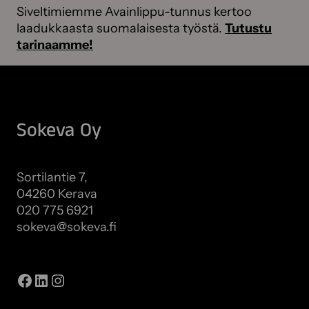
Siveltimiemme Avainlippu-tunnus kertoo
laadukkaasta suomalaisesta työstä.
Tutustu
tarinaamme!
Sokeva Oy
Sortilantie 7,
04260 Kerava
020 775 6921
sokeva@sokeva.fi
Näytä kaikki yhteystiedot
Facebook
LinkedIn
Instagram