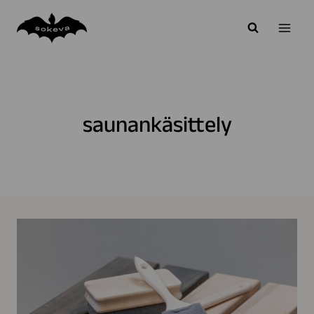
Siirry
sisältöön
saunankäsittely