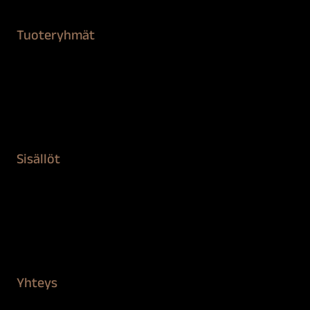
Tuoteryhmät
Maalaustarvikkeet
Remontointi
Teipit ja suojaaminen
Kiinteistön puhdistus ja suojaus
Sisällöt
Sokeva tarina
BioComb
Vinkit ja uutiset
Mediapankki
Yhteys