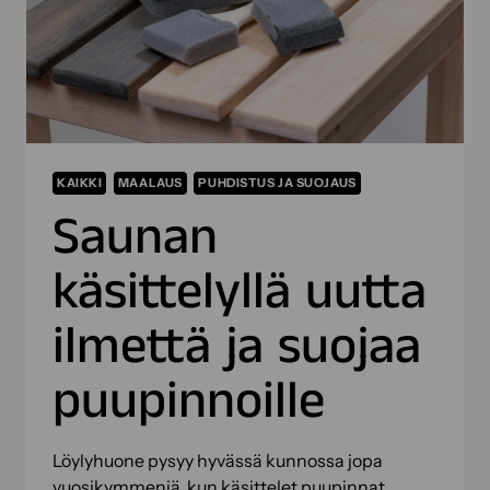
KAIKKI
MAALAUS
PUHDISTUS JA SUOJAUS
Saunan
käsittelyllä uutta
ilmettä ja suojaa
puupinnoille
Löylyhuone pysyy hyvässä kunnossa jopa
vuosikymmeniä, kun käsittelet puupinnat