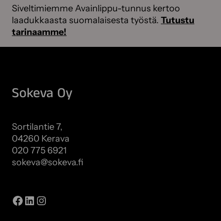
Siveltimiemme Avainlippu-tunnus kertoo
laadukkaasta suomalaisesta työstä.
Tutustu
tarinaamme!
Sokeva Oy
Sortilantie 7,
04260 Kerava
020 775 6921
sokeva@sokeva.fi
Näytä kaikki yhteystiedot
Facebook
LinkedIn
Instagram