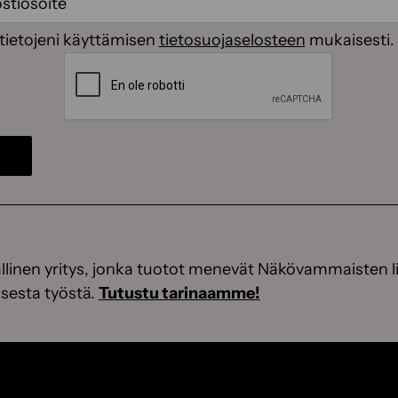
(Pakollinen)
tietojeni käyttämisen
tietosuojaselosteen
mukaisesti.
CAPTCHA
linen yritys, jonka tuotot menevät Näkövammaisten li
sesta työstä.
Tutustu tarinaamme!