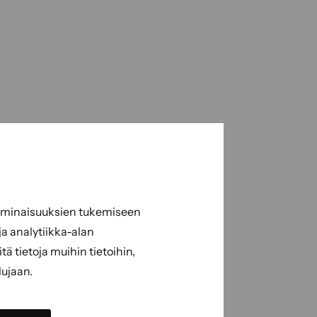
 ominaisuuksien tukemiseen
a analytiikka-alan
 tietoja muihin tietoihin,
lujaan.