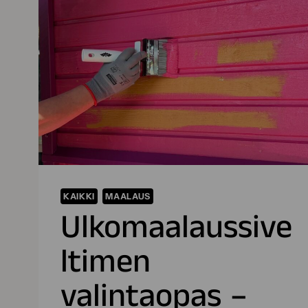
KAIKKI
MAALAUS
Ulkomaalaussive
ltimen
valintaopas –