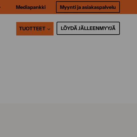
Mediapankki
Myynti ja asiakaspalvelu
LÖYDÄ JÄLLEENMYYJÄ
TUOTTEET