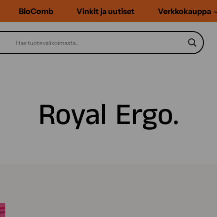
BioComb
Vinkit ja uutiset
Verkkokauppa
Royal Ergo.