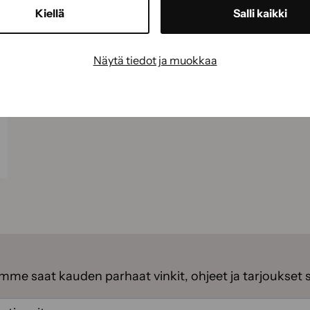
Kiellä
Salli kaikki
Näytä tiedot ja muokkaa
emme saat kauden parhaat vinkit, ohjeet ja tarjoukset 
ti
(Pakollinen)