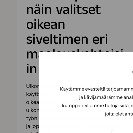
näin valitset
oikean
siveltimen eri
maalauskohteisi
in
Ulkomaalaus onnistuu parhaiten, kun
Käytämme evästeitä tarjoamamme 
käytössä ovat laadukkaat maalit ja
ja kävijämäärämme analy
oikeat työvälineet. Sopivan
kumppaneillemme tietoja siitä, 
ulkomaalaussiveltimen valinta vaikuttaa
joita olet an
työn sujuvuuteen, maalin levittymiseen
ja lopputuloksen kestävyyteen. Mutta