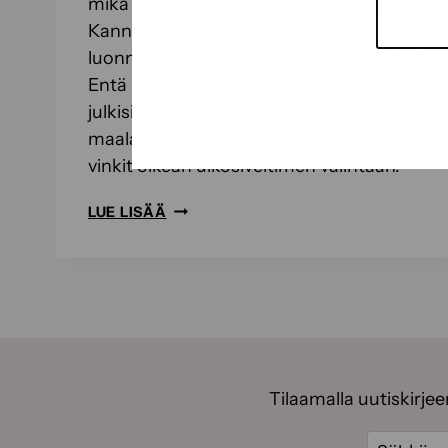
mikä sivellin sopii juuri sinun projektiisi?
Kannattaako valita keinokuitu-,
luonnonharjas- vai sekoiteharjassivellin?
Entä millainen sivellin toimii parhaiten
julkisivun, terassin tai katon
maalauksessa? Kokosimme yhteen
vinkit oikean ulkosiveltimen valintaan.
ULKOMAALAUSSIVELTIMEN
LUE LISÄÄ
VALINTAOPAS
–
NÄIN
VALITSET
OIKEAN
SIVELTIMEN
Tilaamalla uutiskirje
ERI
MAALAUSKOHTEISIIN
Sähköpos