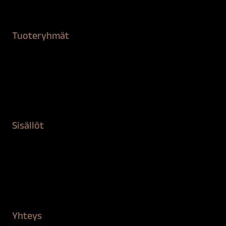
Tuoteryhmät
Maalaustarvikkeet
Remontointi
Teipit ja suojaaminen
Kiinteistön puhdistus ja suojaus
Sisällöt
Sokeva tarina
BioComb
Vinkit ja uutiset
Mediapankki
Yhteys