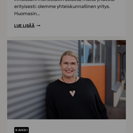
erityisesti: olemme yhteiskunnallinen yritys.
Huomasin…
SOKEVA
LUE LISÄÄ
ON
YHTEISKUNNALLINEN
YRITYS
–
MITÄ
TÄMÄ
TARKOITTAA?
KAIKKI