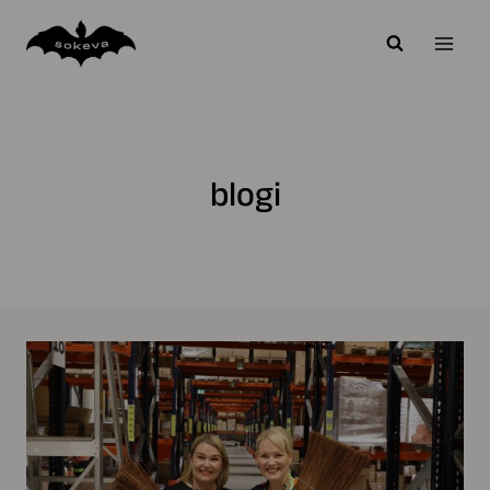
Siirry
sisältöön
blogi