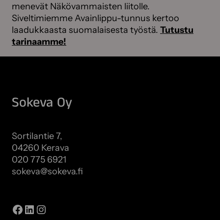
menevät Näkövammaisten liitolle.
Siveltimiemme Avainlippu-tunnus kertoo
laadukkaasta suomalaisesta työstä.
Tutustu
tarinaamme!
Sokeva Oy
Sortilantie 7,
04260 Kerava
020 775 6921
sokeva@sokeva.fi
Näytä kaikki yhteystiedot
Facebook
LinkedIn
Instagram