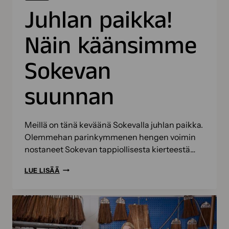
Juhlan paikka!
Näin käänsimme
Sokevan
suunnan
Meillä on tänä keväänä Sokevalla juhlan paikka.
Olemmehan parinkymmenen hengen voimin
nostaneet Sokevan tappiollisesta kierteestä…
JUHLAN
LUE LISÄÄ
PAIKKA!
NÄIN
KÄÄNSIMME
SOKEVAN