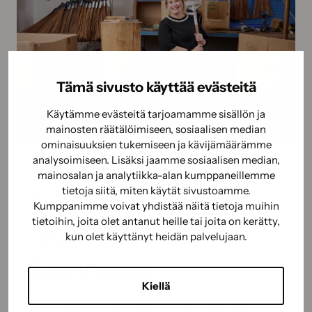
SUUNNAN
Tämä sivusto käyttää evästeitä
Käytämme evästeitä tarjoamamme sisällön ja
mainosten räätälöimiseen, sosiaalisen median
ominaisuuksien tukemiseen ja kävijämäärämme
analysoimiseen. Lisäksi jaamme sosiaalisen median,
KAIKKI
mainosalan ja analytiikka-alan kumppaneillemme
Lähde mukaan
tietoja siitä, miten käytät sivustoamme.
Kumppanimme voivat yhdistää näitä tietoja muihin
Sokevan
tietoihin, joita olet antanut heille tai joita on kerätty,
kun olet käyttänyt heidän palvelujaan.
tarinaan
Kiellä
Me täällä Keravalla Sokevan tehtaalla olemme