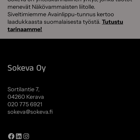
menevät Näkövammaisten liitolle.
Siveltimiemme Avainlippu-tunnus kertoo
laadukkaasta suomalaisesta työstä.
Tutustu
tarinaamme!
Sokeva Oy
Sortilantie 7,
04260 Kerava
020 775 6921
sokeva@sokeva.fi
Näytä kaikki yhteystiedot
Facebook
LinkedIn
Instagram