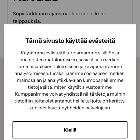
Sopii tarkkaan rajausmaalaukseen ilman
teippauksia.
Huom. vararulla
Tämä sivusto käyttää evästeitä
Käytämme evästeitä tarjoamamme sisällön ja
mainosten räätälöimiseen, sosiaalisen median
ominaisuuksien tukemiseen ja kävijämäärämme
analysoimiseen. Lisäksi jaamme sosiaalisen median,
Tilaamalla uutiskirjeemme saat kauden parhaat
mainosalan ja analytiikka-alan kumppaneillemme
vinkit, ohjeet ja tarjoukset suoraan sähköpostiisi.
tietoja siitä, miten käytät sivustoamme.
Kumppanimme voivat yhdistää näitä tietoja muihin
Sähköposti
(Pakollinen)
tietoihin, joita olet antanut heille tai joita on kerätty,
kun olet käyttänyt heidän palvelujaan.
Suostumus
(Pakollinen)
Hyväksyn tietojeni käyttämisen
tietosuojaselosteen
mukaisesti.
(Pakollinen)
CAPTCHA
Kiellä