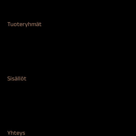
Tuoteryhmät
Maalaustarvikkeet
Remontointi
Teipit ja suojaaminen
Kiinteistön puhdistus ja suojaus
Sisällöt
Sokeva tarina
BioComb
Vinkit ja uutiset
Mediapankki
Yhteys