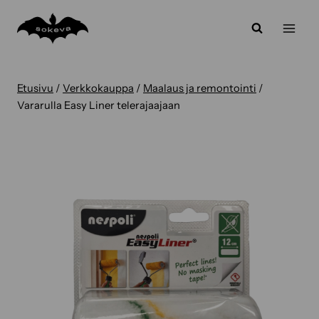
Siirry
sisältöön
Etusivu
/
Verkkokauppa
/
Maalaus ja remontointi
/
Vararulla Easy Liner telerajaajaan