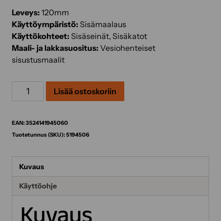
Leveys:
120mm
Käyttöympäristö:
Sisämaalaus
Käyttökohteet:
Sisäseinät, Sisäkatot
Maali- ja lakkasuositus:
Vesiohenteiset
sisustusmaalit
Vararulla
Lisää ostoskoriin
Easy
Liner
telerajaajaan
EAN:
3524141945060
määrä
Tuotetunnus (SKU):
5194506
Kuvaus
Käyttöohje
Kuvaus