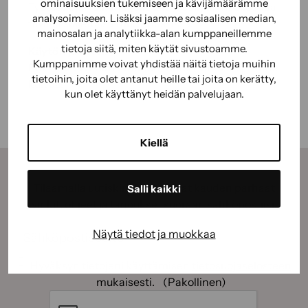
ominaisuuksien tukemiseen ja kävijämäärämme
Työtaukojen aikana (alle 24h): Säilytä maaliastiaa
analysoimiseen. Lisäksi jaamme sosiaalisen median,
tiiviisti suljetussa muovipussissa.
mainosalan ja analytiikka-alan kumppaneillemme
tietoja siitä, miten käytät sivustoamme.
Käytön jälkeen
:
Kumppanimme voivat yhdistää näitä tietoja muihin
Poista/kaavi ylimääräinen tuote. Puhdista ja anna
tietoihin, joita olet antanut heille tai joita on kerätty,
kuivua.
kun olet käyttänyt heidän palvelujaan.
Kiellä
Tilaamalla uutiskirjeemme saat kauden parhaat
Salli kaikki
vinkit, ohjeet ja tarjoukset suoraan sähköpostiisi.
Sähköposti
(Pakollinen)
Näytä tiedot ja muokkaa
Suostumus
(Pakollinen)
Hyväksyn tietojeni käyttämisen
tietosuojaselosteen
mukaisesti.
(Pakollinen)
CAPTCHA