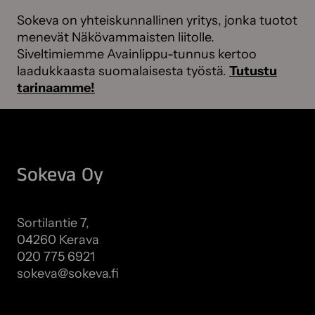
Sokeva on yhteiskunnallinen yritys, jonka tuotot
menevät Näkövammaisten liitolle.
Siveltimiemme Avainlippu-tunnus kertoo
laadukkaasta suomalaisesta työstä.
Tutustu
tarinaamme!
Sokeva Oy
Sortilantie 7,
04260 Kerava
020 775 6921
sokeva@sokeva.fi
Näytä kaikki yhteystiedot