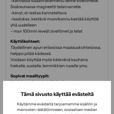
-kahvassa sisäänrakennettu teline siveltimelle.
Sisäreunassa magneetti telanvarrelle.
-kevyt, ei raskas kannateltava
-laadukas, kestävä muovikannu kestää käyttöä
yhä uudelleen
– max 100mm leveät siveltimet ja telat
Käyttökohteet:
Täydellinen apuri erilaisissa maalauskohteisissa,
helppo pitää kädessä.
Voidaan käyttää myös kätevänä kauhana
hiekalle, suolalle, lemmikkien ruoalle yms.
Sopivat maalityypit:
Vesiohenteiset pintakäsittelytuotteet.
Maalikannu kestää myös yleisimpiä
Tämä sivusto käyttää evästeitä
maaliliuottimia.
Käytämme evästeitä tarjoamamme sisällön ja
Ennen käyttöä:
mainosten räätälöimiseen, sosiaalisen median
Poista mahdollinen pöly/irtolika.