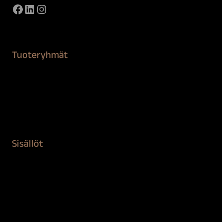
Facebook
LinkedIn
Instagram
Tuoteryhmät
Maalaustarvikkeet
Remontointi
Teipit ja suojaaminen
Kiinteistön puhdistus ja suojaus
Sisällöt
Sokeva tarina
BioComb
Vinkit ja uutiset
Mediapankki