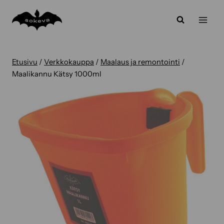
Siirry
sisältöön
Etusivu
/
Verkkokauppa
/
Maalaus ja remontointi
/
Maalikannu Kätsy 1000ml