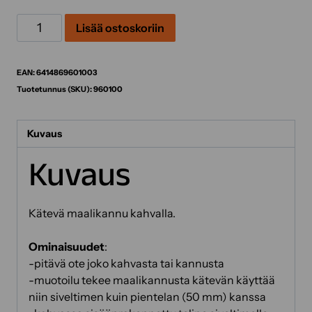
Maalikannu
Lisää ostoskoriin
Kätsy
1000ml
määrä
EAN:
6414869601003
Tuotetunnus (SKU):
960100
Kuvaus
Kuvaus
Kätevä maalikannu kahvalla.
Ominaisuudet
:
-pitävä ote joko kahvasta tai kannusta
-muotoilu tekee maalikannusta kätevän käyttää
niin siveltimen kuin pientelan (50 mm) kanssa