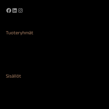
Facebook
LinkedIn
Instagram
Tuoteryhmät
Maalaustarvikkeet
Remontointi
Teipit ja suojaaminen
Kiinteistön puhdistus ja suojaus
Sisällöt
Sokeva tarina
BioComb
Vinkit ja uutiset
Mediapankki