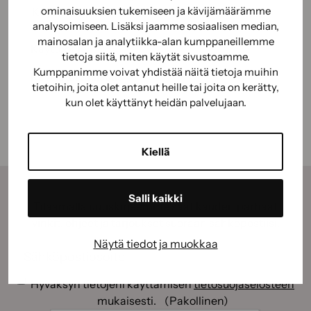
ominaisuuksien tukemiseen ja kävijämäärämme
Käyttölämpötila (väli): +10 … +40°C
analysoimiseen. Lisäksi jaamme sosiaalisen median,
mainosalan ja analytiikka-alan kumppaneillemme
Käyttöohje
tietoja siitä, miten käytät sivustoamme.
Kumppanimme voivat yhdistää näitä tietoja muihin
Käyttöturvallisuus
tietoihin, joita olet antanut heille tai joita on kerätty,
kun olet käyttänyt heidän palvelujaan.
Kiellä
Salli kaikki
Tilaamalla uutiskirjeemme saat kauden parhaat
vinkit, ohjeet ja tarjoukset suoraan sähköpostiisi.
Näytä tiedot ja muokkaa
Sähköposti
(Pakollinen)
Suostumus
(Pakollinen)
Hyväksyn tietojeni käyttämisen
tietosuojaselosteen
mukaisesti.
(Pakollinen)