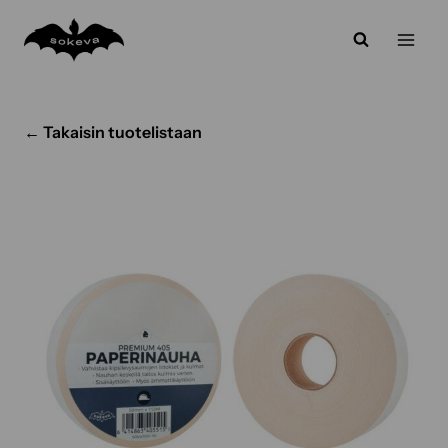
Siirry
sisältöön
← Takaisin tuotelistaan