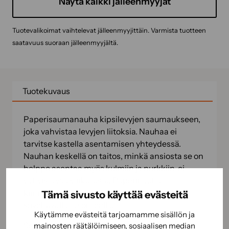
Näytä kaikki jälleenmyyjät
Tuotevalikoimat vaihtelevat jälleenmyyjittäin. Varmista tuotteen
saatavuus suoraan jälleenmyyjältä.
Tuotekuvaus
Paperisaumanauha kipsilevyjen saumaukseen,
joka vahvistaa levyjen liitoksia. Nauhaa ei
tarvitse kastella asentamisen yhteydessä.
Nauhan keskellä on taitos, minkä ansiosta se on
helppo asentaa myös kulmiin ja nurkkiin, ei
vahvistavaa vaikutusta. Paperinauha
kiinnitetään ja viimeistellään tarkoitukseen
Tämä sivusto käyttää evästeitä
soveltuvalla tasoitteella.
Käytämme evästeitä tarjoamamme sisällön ja
Selkämateriaali: Paperi
mainosten räätälöimiseen, sosiaalisen median