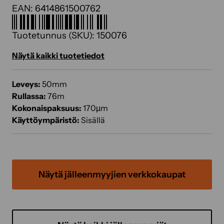
EAN:
6414861500762
Tuotetunnus (SKU):
150076
Näytä kaikki tuotetiedot
Leveys:
50mm
Rullassa:
76m
Kokonaispaksuus:
170µm
Käyttöympäristö:
Sisällä
Näytä jälleenmyyjien verkkokaupat