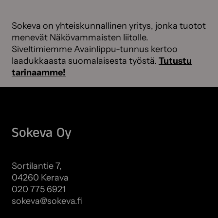
Sokeva on yhteiskunnallinen yritys, jonka tuotot
menevät Näkövammaisten liitolle.
Siveltimiemme Avainlippu-tunnus kertoo
laadukkaasta suomalaisesta työstä.
Tutustu
tarinaamme!
Sokeva Oy
Sortilantie 7,
04260 Kerava
020 775 6921
sokeva@sokeva.fi
Näytä kaikki yhteystiedot