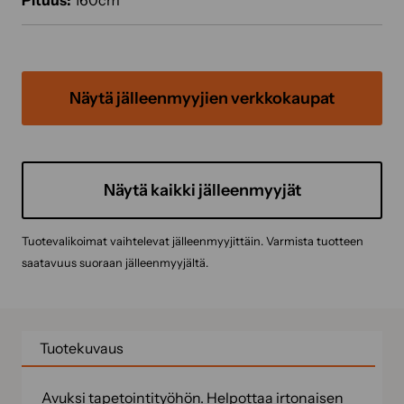
Pituus:
160cm
Näytä jälleenmyyjien verkkokaupat
Näytä kaikki jälleenmyyjät
Tuotevalikoimat vaihtelevat jälleenmyyjittäin. Varmista tuotteen
saatavuus suoraan jälleenmyyjältä.
Tuotekuvaus
Avuksi tapetointityöhön. Helpottaa irtonaisen