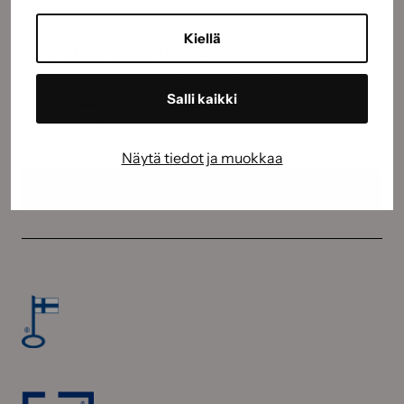
Sähköposti
(Pakollinen)
Kiellä
Suostumus
(Pakollinen)
Hyväksyn tietojeni käyttämisen
tietosuojaselosteen
mukaisesti.
(Pakollinen)
CAPTCHA
Salli kaikki
Näytä tiedot ja muokkaa