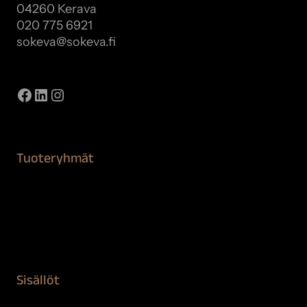
04260 Kerava
020 775 6921
sokeva@sokeva.fi
Näytä kaikki yhteystiedot
Facebook
LinkedIn
Instagram
Tuoteryhmät
Maalaustarvikkeet
Remontointi
Teipit ja suojaaminen
Kiinteistön puhdistus ja suojaus
Sisällöt