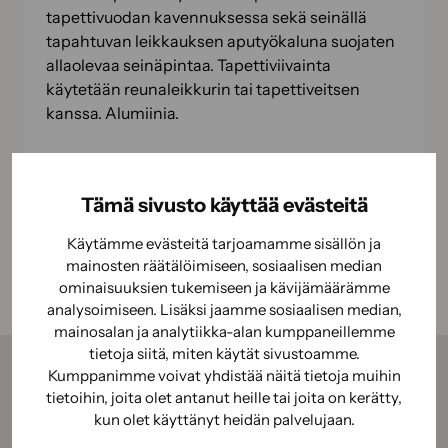
tapettivuodan kavennuksessa sekä seinällä
tapahtuvan leikkauksen aputyökaluna suojaten
allaolevaa seinäpintaa. Tapettiviivainta
käytetään reunaleikkurin tai tapettiveitsen
kanssa. Alumiinia.
Käyttöohje
Tämä sivusto käyttää evästeitä
Käyttöturvallisuus
Käytämme evästeitä tarjoamamme sisällön ja
mainosten räätälöimiseen, sosiaalisen median
ominaisuuksien tukemiseen ja kävijämäärämme
analysoimiseen. Lisäksi jaamme sosiaalisen median,
mainosalan ja analytiikka-alan kumppaneillemme
tietoja siitä, miten käytät sivustoamme.
Kumppanimme voivat yhdistää näitä tietoja muihin
Tilaamalla uutiskirjeemme saat kauden parhaat
tietoihin, joita olet antanut heille tai joita on kerätty,
vinkit, ohjeet ja tarjoukset suoraan sähköpostiisi.
kun olet käyttänyt heidän palvelujaan.