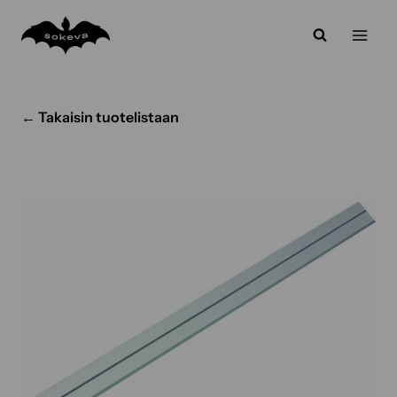
Siirry
sisältöön
← Takaisin tuotelistaan