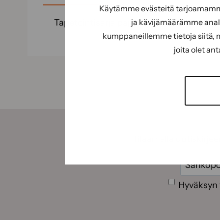
Käytämme evästeitä tarjoamamme 
ja kävijämäärämme analy
Tapetointisarja paperitapeteille, kun tapett
kumppaneillemme tietoja siitä, 
joita olet an
Tilaamalla uutiskirje
Sähköpos
Suostumus
Hyväksyn 