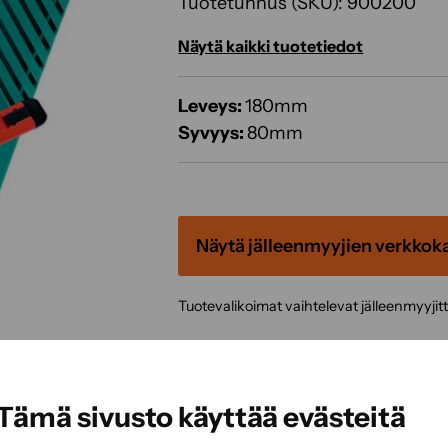
Tuotetunnus (SKU):
900200
Näytä kaikki tuotetiedot
Leveys:
180mm
Syvyys:
80mm
Näytä jälleenmyyjien verkkok
Tuotevalikoimat vaihtelevat jälleenmyyjit
Tämä sivusto käyttää evästeitä