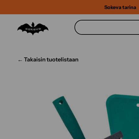
Siirry
Sokeva tarina
sisältöön
← Takaisin tuotelistaan