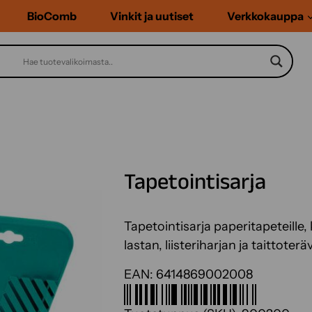
BioComb
Vinkit ja uutiset
Verkkokauppa
Tapetointisarja
Tapetointisarja paperitapeteille, k
lastan, liisteriharjan ja taittoterä
EAN:
6414869002008