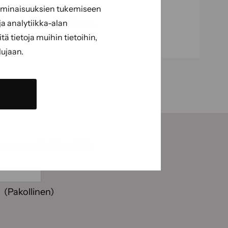
 ominaisuuksien tukemiseen
a analytiikka-alan
jan ja taittoteräveitsen.
 tietoja muihin tietoihin,
lujaan.
suoraan sähköpostiisi.
(Pakollinen)