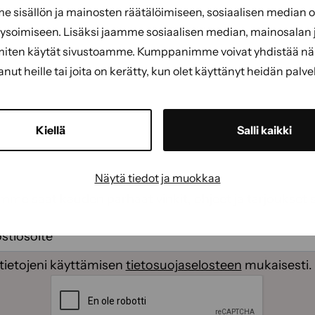
sisällön ja mainosten räätälöimiseen, sosiaalisen median
soimiseen. Lisäksi jaamme sosiaalisen median, mainosalan j
iliisteri levitetään tapettiin. Sisältää lastan, liisterihar
miten käytät sivustoamme. Kumppanimme voivat yhdistää näitä
tanut heille tai joita on kerätty, kun olet käyttänyt heidän palve
Kiellä
Salli kaikki
Näytä tiedot ja muokkaa
emme saat kauden parhaat vinkit, ohjeet ja tarjoukset 
ti
(Pakollinen)
(Pakollinen)
tietojeni käyttämisen
tietosuojaselosteen
mukaisesti.
CAPTCHA