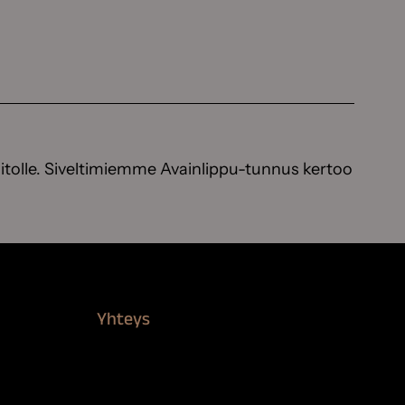
itolle. Siveltimiemme Avainlippu-tunnus kertoo
Yhteys
Verkkokauppa
Myynti ja asiakaspalvelu