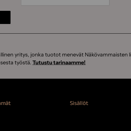
linen yritys, jonka tuotot menevät Näkövammaisten li
sesta työstä.
Tutustu tarinaamme!
hmät
Sisällöt
rvikkeet
Sokeva tarina
nti
BioComb