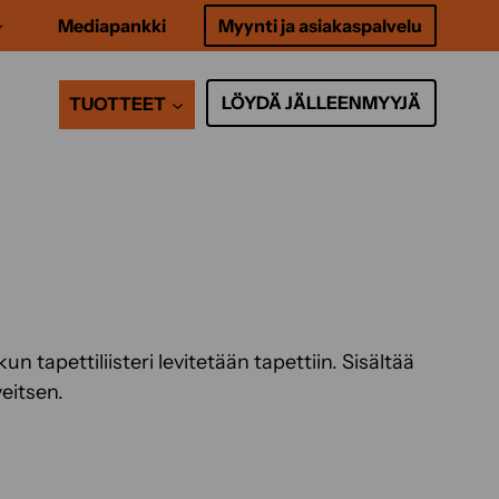
Mediapankki
Myynti ja asiakaspalvelu
LÖYDÄ JÄLLEENMYYJÄ
TUOTTEET
un tapettiliisteri levitetään tapettiin. Sisältää
veitsen.