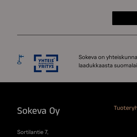
Sokeva on yhteiskunnal
laadukkaasta suomalai
Tuotery
Sokeva Oy
Maalausta
Remontoi
Sortilantie 7,