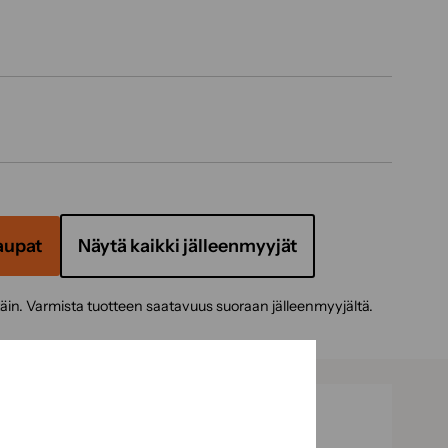
aupat
Näytä kaikki jälleenmyyjät
täin. Varmista tuotteen saatavuus suoraan jälleenmyyjältä.