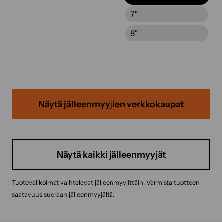
7″
8″
Näytä jälleenmyyjien verkkokaupat
Näytä kaikki jälleenmyyjät
Tuotevalikoimat vaihtelevat jälleenmyyjittäin. Varmista tuotteen
saatavuus suoraan jälleenmyyjältä.