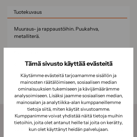
Tuotekuvaus
Muuraus- ja rappaustöihin. Puukahva,
metalliterä.
Käyttöohje
Tämä sivusto käyttää evästeitä
Käyttöturvallisuus
Käytämme evästeitä tarjoamamme sisällön ja
mainosten räätälöimiseen, sosiaalisen median
ominaisuuksien tukemiseen ja kävijämäärämme
analysoimiseen. Lisäksi jaamme sosiaalisen median,
mainosalan ja analytiikka-alan kumppaneillemme
tietoja siitä, miten käytät sivustoamme.
Kumppanimme voivat yhdistää näitä tietoja muihin
Tilaamalla uutiskirjeemme saat kauden parhaat
tietoihin, joita olet antanut heille tai joita on kerätty,
vinkit, ohjeet ja tarjoukset suoraan sähköpostiisi.
kun olet käyttänyt heidän palvelujaan.