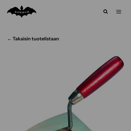
Siirry
sisältöön
← Takaisin tuotelistaan