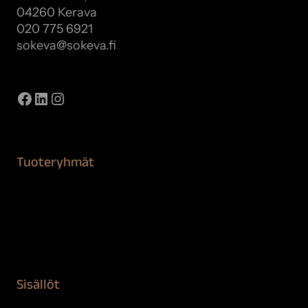
04260 Kerava
020 775 6921
sokeva@sokeva.fi
Näytä kaikki yhteystiedot
Facebook
LinkedIn
Instagram
Tuoteryhmät
Maalaustarvikkeet
Remontointi
Teipit ja suojaaminen
Kiinteistön puhdistus ja suojaus
Sisällöt