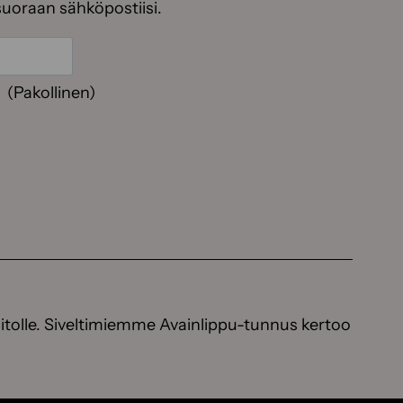
suoraan sähköpostiisi.
(Pakollinen)
itolle. Siveltimiemme Avainlippu-tunnus kertoo