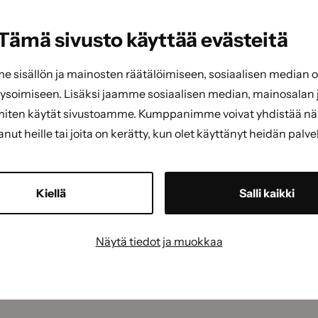
n, kun halutaan varmistaa, että liima leviää tasaisesti
Tämä sivusto käyttää evästeitä
sisällön ja mainosten räätälöimiseen, sosiaalisen median
soimiseen. Lisäksi jaamme sosiaalisen median, mainosalan j
miten käytät sivustoamme. Kumppanimme voivat yhdistää näitä
tanut heille tai joita on kerätty, kun olet käyttänyt heidän palve
Kiellä
Salli kaikki
Näytä tiedot ja muokkaa