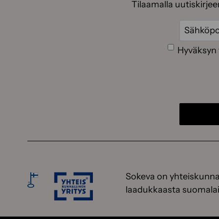
Tilaamalla uutiskirje
Sähköpos
Suostumus
Hyväksyn 
Sokeva on yhteiskunnal
laadukkaasta suomalai