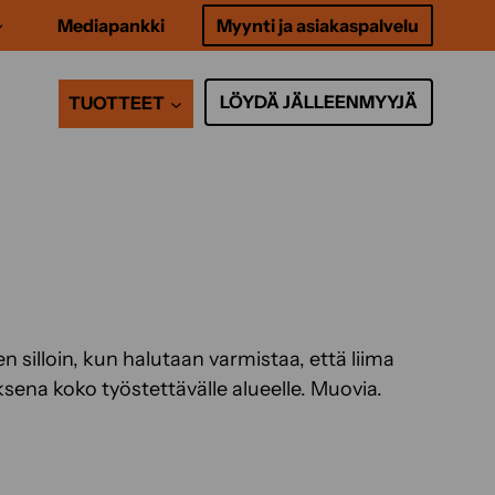
Mediapankki
Myynti ja asiakaspalvelu
LÖYDÄ JÄLLEENMYYJÄ
TUOTTEET
en silloin, kun halutaan varmistaa, että liima
ksena koko työstettävälle alueelle. Muovia.