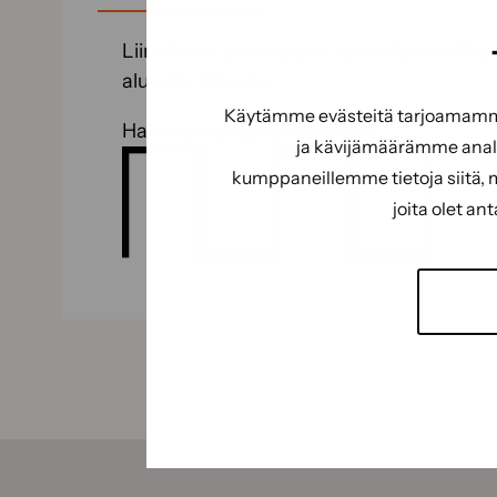
Liimalasta on erityisen hyödyllinen silloi
alueelle. Muovia.
Käytämme evästeitä tarjoamamme 
Hammastuksen profiilimalli:
ja kävijämäärämme analy
kumppaneillemme tietoja siitä, 
joita olet an