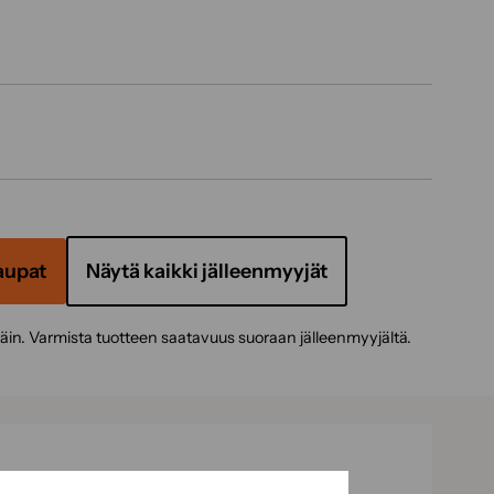
aupat
Näytä kaikki jälleenmyyjät
täin. Varmista tuotteen saatavuus suoraan jälleenmyyjältä.