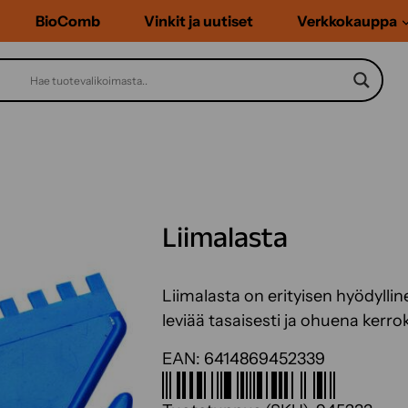
BioComb
Vinkit ja uutiset
Verkkokauppa
Liimalasta
Liimalasta on erityisen hyödyllin
leviää tasaisesti ja ohuena kerro
EAN:
6414869452339