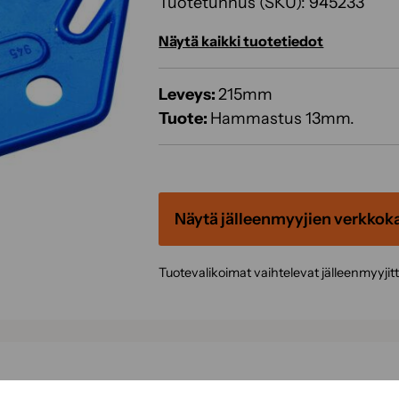
Tuotetunnus (SKU):
945233
Näytä kaikki tuotetiedot
Leveys:
215mm
Tuote:
Hammastus 13mm.
Näytä jälleenmyyjien verkkok
Tuotevalikoimat vaihtelevat jälleenmyyjit