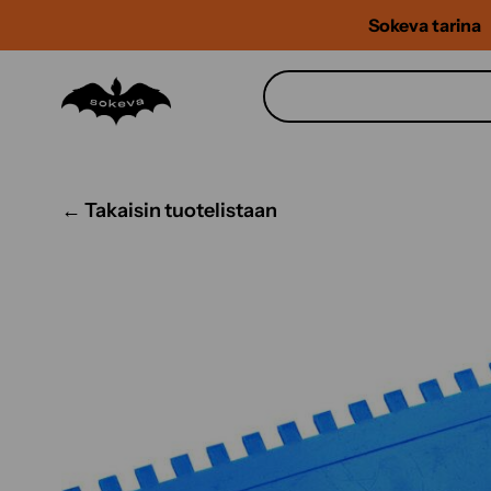
Siirry
Sokeva tarina
sisältöön
← Takaisin tuotelistaan