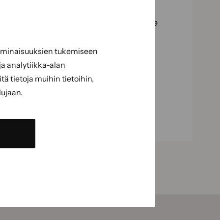
 ja ohuena kerroksena koko työstettävälle
 ominaisuuksien tukemiseen
a analytiikka-alan
 tietoja muihin tietoihin,
lujaan.