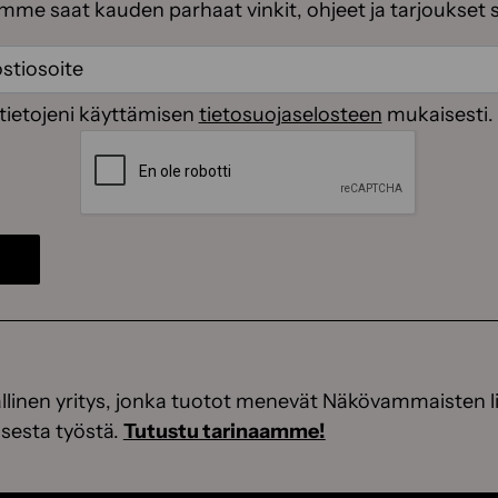
emme saat kauden parhaat vinkit, ohjeet ja tarjoukset 
ti
(Pakollinen)
(Pakollinen)
tietojeni käyttämisen
tietosuojaselosteen
mukaisesti.
CAPTCHA
linen yritys, jonka tuotot menevät Näkövammaisten li
sesta työstä.
Tutustu tarinaamme!