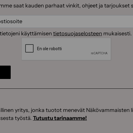
emme saat kauden parhaat vinkit, ohjeet ja tarjoukset 
ti
(Pakollinen)
(Pakollinen)
tietojeni käyttämisen
tietosuojaselosteen
mukaisesti.
CAPTCHA
linen yritys, jonka tuotot menevät Näkövammaisten li
sesta työstä.
Tutustu tarinaamme!