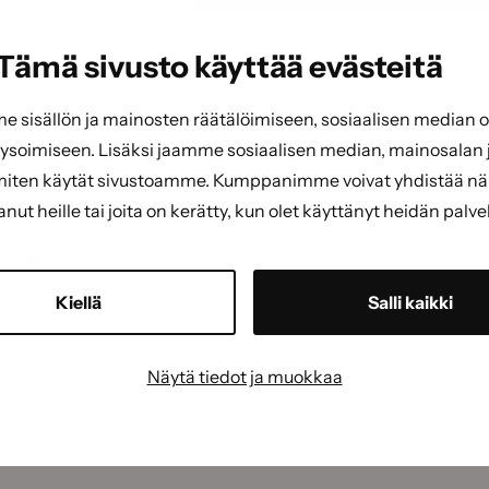
Tuotevalikoimat vaihtelevat jälleenmyyjit
Tämä sivusto käyttää evästeitä
sisällön ja mainosten räätälöimiseen, sosiaalisen median
soimiseen. Lisäksi jaamme sosiaalisen median, mainosalan j
miten käytät sivustoamme. Kumppanimme voivat yhdistää näitä
tanut heille tai joita on kerätty, kun olet käyttänyt heidän palve
elyyn tarkoitettu käsityökalu. Esim. betonilattiat, sokke
Kiellä
Salli kaikki
Näytä tiedot ja muokkaa