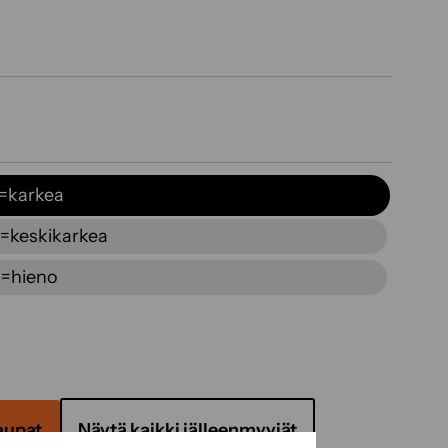
=karkea
=keskikarkea
=hieno
aupat
Näytä kaikki jälleenmyyjät