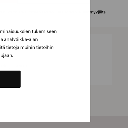
täin. Varmista tuotteen saatavuus suoraan jälleenmyyjältä.
 ominaisuuksien tukemiseen
a analytiikka-alan
 tietoja muihin tietoihin,
lujaan.
lit ja seinät.