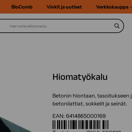
BioComb
Vinkit ja uutiset
Verkkokauppa
Hiomatyökalu
Betonin hiontaan, tasoitukseen ja
betonilattiat, sokkelit ja seinät.
EAN:
6414865000169