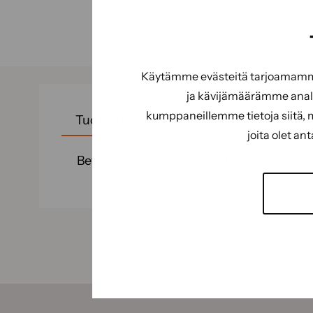
Käytämme evästeitä tarjoamamme 
ja kävijämäärämme analy
kumppaneillemme tietoja siitä, 
Tuotekuvaus
joita olet an
Betonin hiontaan, tasoitukseen ja viimeist