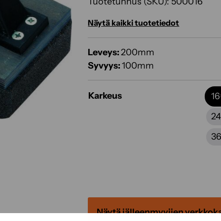
Tuotetunnus (SKU):
500016
Näytä kaikki tuotetiedot
Leveys:
200mm
Syvyys:
100mm
Karkeus
16
24
36
Näytä jälleenmyyjien verkkok