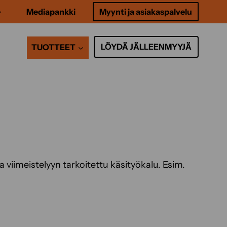
Mediapankki
Myynti ja asiakaspalvelu
LÖYDÄ JÄLLEENMYYJÄ
TUOTTEET
 viimeistelyyn tarkoitettu käsityökalu. Esim.