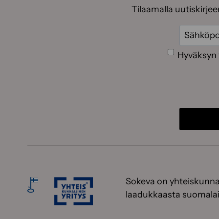
Tilaamalla uutiskirje
Sähköpos
Suostumus
Hyväksyn 
Sokeva on yhteiskunnal
laadukkaasta suomalai