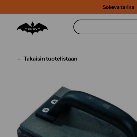
Siirry
Sokeva tarina
sisältöön
← Takaisin tuotelistaan