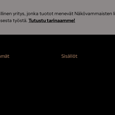
linen yritys, jonka tuotot menevät Näkövammaisten li
sesta työstä.
Tutustu tarinaamme!
hmät
Sisällöt
rvikkeet
Sokeva tarina
nti
BioComb
suojaaminen
Vinkit ja uutiset
n puhdistus ja suojaus
Mediapankki