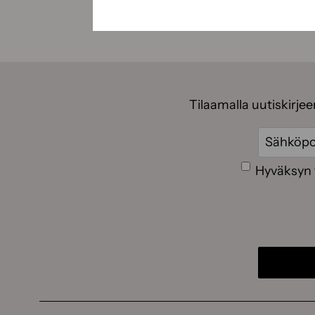
Tilaamalla uutiskirje
Sähköpos
Suostumus
Hyväksyn 