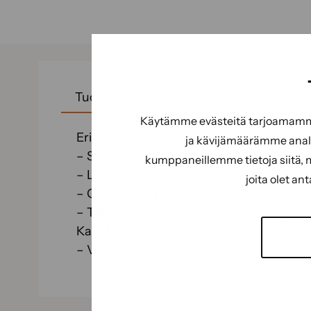
Tuotekuvaus
Käyttöohje
Käytämme evästeitä tarjoamamme 
Erityisen laadukas ja hieno harjasmateria
ja kävijämäärämme analy
– Sopii niin vesi- ja liuontinohenteisille k
kumppaneillemme tietoja siitä, 
– Luistaa hyvin
joita olet an
– Ohut harjaspää
– Tekee maalausjäljestä helposti sileän ja
Kaksikomponenttinen varsi
– Varmistaa hyvän otteen maalatessa