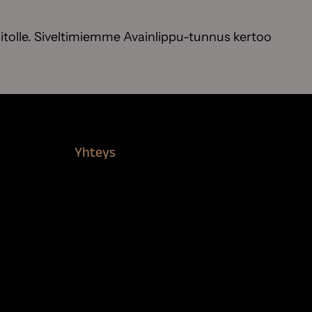
itolle. Siveltimiemme Avainlippu-tunnus kertoo
Yhteys
Verkkokauppa
Myynti ja asiakaspalvelu
Löydä jälleenmyyjä
BioComb-tekijät
Tietosuojaseloste
Saavutettavuusseloste
Tilaus- ja toimitusehdot