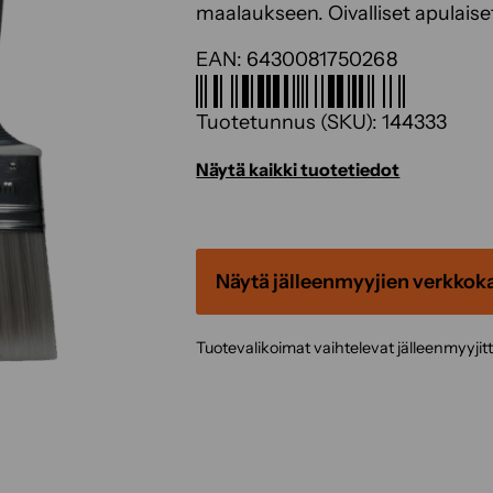
maalaukseen. Oivalliset apulai
EAN:
6430081750268
Tuotetunnus (SKU):
144333
Näytä kaikki tuotetiedot
Näytä jälleenmyyjien verkkok
Tuotevalikoimat vaihtelevat jälleenmyyjit