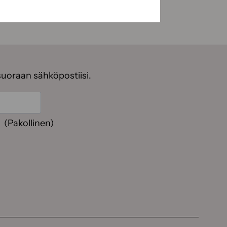
suoraan sähköpostiisi.
(Pakollinen)