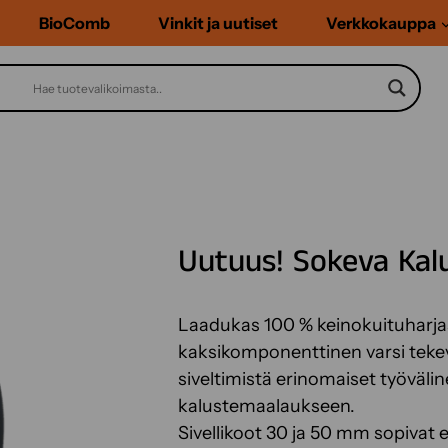
BioComb
Vinkit ja uutiset
Verkkokauppa
Uutuus! Sokeva Kalu
Laadukas 100 % keinokuituharja
kaksikomponenttinen varsi tekev
siveltimistä erinomaiset työväli
kalustemaalaukseen.
Sivellikoot 30 ja 50 mm sopivat er