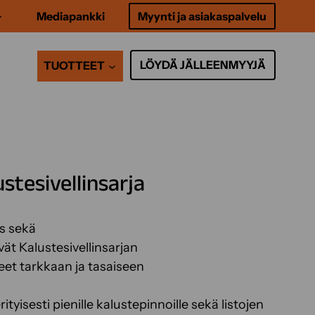
Mediapankki
Myynti ja asiakaspalvelu
LÖYDÄ JÄLLEENMYYJÄ
TUOTTEET
stesivellinsarja
s sekä
ät Kalustesivellinsarjan
neet tarkkaan ja tasaiseen
ityisesti pienille kalustepinnoille sekä listojen