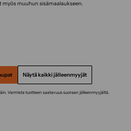
set myös muuhun sisämaalaukseen.
aupat
Näytä kaikki jälleenmyyjät
täin. Varmista tuotteen saatavuus suoraan jälleenmyyjältä.