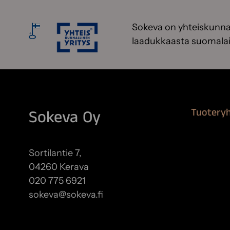
Sokeva on yhteiskunnal
laadukkaasta suomalai
Tuotery
Sokeva Oy
Maalausta
Remontoi
Sortilantie 7,
Teipit ja 
04260 Kerava
Kiinteistö
020 775 6921
sokeva@sokeva.fi
Näytä kaikki yhteystiedot