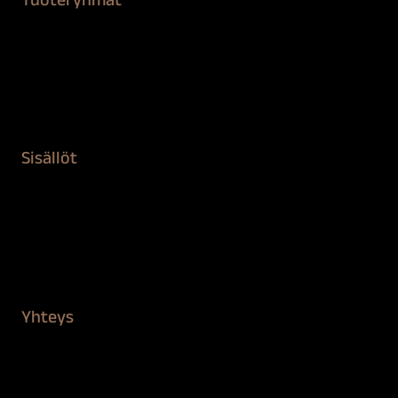
Tuoteryhmät
Maalaustarvikkeet
Remontointi
Teipit ja suojaaminen
Kiinteistön puhdistus ja suojaus
Sisällöt
Sokeva tarina
BioComb
Vinkit ja uutiset
Mediapankki
Yhteys
Verkkokauppa
Myynti ja asiakaspalvelu