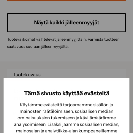
Näytä kaikki jälleenmyyjät
Tuotevalikoimat vaihtelevat jälleenmyyjittäin. Varmista tuotteen
saatavuus suoraan jälleenmyyjältä.
Tuotekuvaus
Laadukas lankanukkatela kaikkeen
Tämä sivusto käyttää evästeitä
maalaukseen.
Käytämme evästeitä tarjoamamme sisällön ja
mainosten räätälöimiseen, sosiaalisen median
Käyttöohje
ominaisuuksien tukemiseen ja kävijämäärämme
analysoimiseen. Lisäksi jaamme sosiaalisen median,
Käyttöturvallisuus
mainosalan ja analytiikka-alan kumppaneillemme