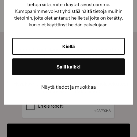
tietoja siitä, miten käytät sivustoamme.
Kumppanimme voivat yhdistää näitä tietoja muihin
tietoihin, joita olet antanut heille tai joita on kerätty,
kun olet käyttänyt heidän palvelujaan.
Kiellä
Tilaamalla uutiskirjeemme saat kauden parhaat
vinkit, ohjeet ja tarjoukset suoraan sähköpostiisi.
Salli kaikki
Sähköposti
(Pakollinen)
Suostumus
(Pakollinen)
Hyväksyn tietojeni käyttämisen
tietosuojaselosteen
Näytä tiedot ja muokkaa
mukaisesti.
(Pakollinen)
CAPTCHA