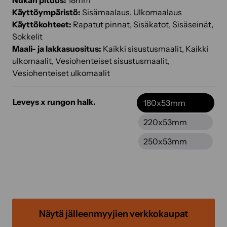
Nukan pituus:
18mm
Käyttöympäristö:
Sisämaalaus, Ulkomaalaus
Käyttökohteet:
Rapatut pinnat, Sisäkatot, Sisäseinät,
Sokkelit
Maali- ja lakkasuositus:
Kaikki sisustusmaalit, Kaikki
ulkomaalit, Vesiohenteiset sisustusmaalit,
Vesiohenteiset ulkomaalit
Leveys x rungon halk.
180x53mm
220x53mm
250x53mm
Näytä jälleenmyyjien verkkokaupat