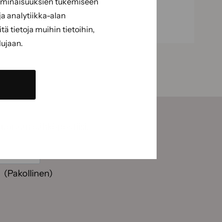
 ominaisuuksien tukemiseen
a analytiikka-alan
 tietoja muihin tietoihin,
lujaan.
suoraan sähköpostiisi.
(Pakollinen)