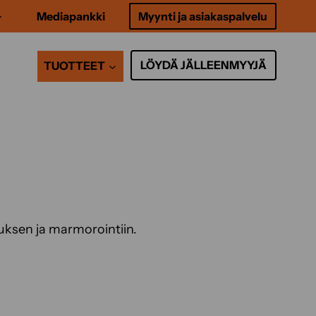
Mediapankki
Myynti ja asiakaspalvelu
LÖYDÄ JÄLLEENMYYJÄ
TUOTTEET
uksen ja marmorointiin.