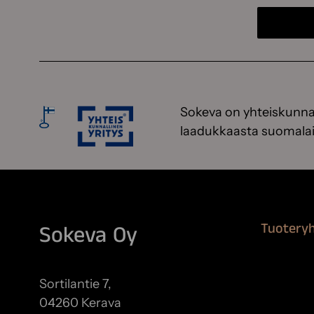
Sokeva on yhteiskunnal
laadukkaasta suomalai
Tuotery
Sokeva Oy
Maalausta
Remontoi
Sortilantie 7,
Teipit ja 
04260 Kerava