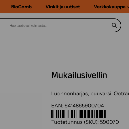
BioComb
Vinkit ja uutiset
Verkkokauppa
Mukailusivellin
Luonnonharjas, puuvarsi. Ootra
EAN:
6414865900704
Tuotetunnus (SKU):
590070