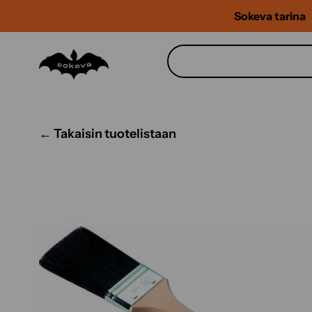
Siirry
Sokeva tarina
sisältöön
← Takaisin tuotelistaan