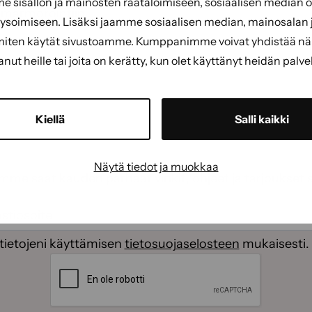
sisällön ja mainosten räätälöimiseen, sosiaalisen median
 marmorointiin.
soimiseen. Lisäksi jaamme sosiaalisen median, mainosalan j
miten käytät sivustoamme. Kumppanimme voivat yhdistää näitä
tanut heille tai joita on kerätty, kun olet käyttänyt heidän palve
Kiellä
Salli kaikki
Näytä tiedot ja muokkaa
emme saat kauden parhaat vinkit, ohjeet ja tarjoukset 
ti
(Pakollinen)
(Pakollinen)
tietojeni käyttämisen
tietosuojaselosteen
mukaisesti.
CAPTCHA