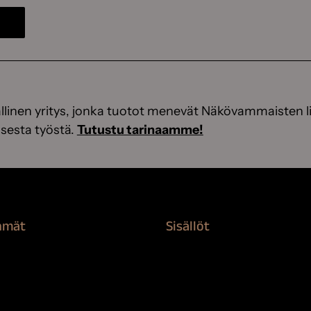
linen yritys, jonka tuotot menevät Näkövammaisten li
sesta työstä.
Tutustu tarinaamme!
hmät
Sisällöt
rvikkeet
Sokeva tarina
nti
BioComb
suojaaminen
Vinkit ja uutiset