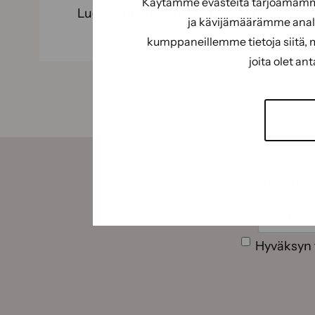
Käytämme evästeitä tarjoamamme 
Luonnonharjas, puuvarsi. Ootrauksen ja
ja kävijämäärämme analy
kumppaneillemme tietoja siitä, 
joita olet an
Tilaamalla uutiskirje
Sähköpos
Suostumus
Hyväksyn 