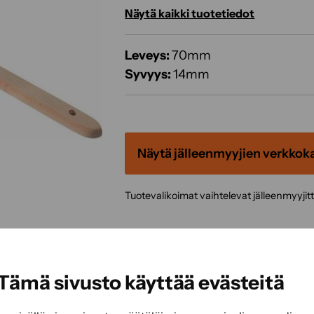
Näytä kaikki tuotetiedot
Leveys:
70mm
Syvyys:
14mm
Näytä jälleenmyyjien verkkok
Tuotevalikoimat vaihtelevat jälleenmyyjit
Tämä sivusto käyttää evästeitä