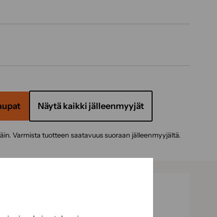
aupat
Näytä kaikki jälleenmyyjät
täin. Varmista tuotteen saatavuus suoraan jälleenmyyjältä.