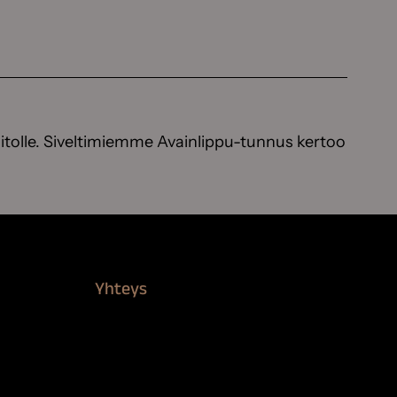
itolle. Siveltimiemme Avainlippu-tunnus kertoo
Yhteys
Verkkokauppa
Myynti ja asiakaspalvelu
Löydä jälleenmyyjä