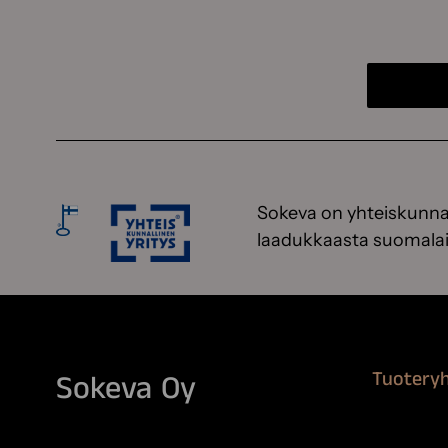
Sokeva on yhteiskunnal
laadukkaasta suomalai
Tuotery
Sokeva Oy
Maalausta