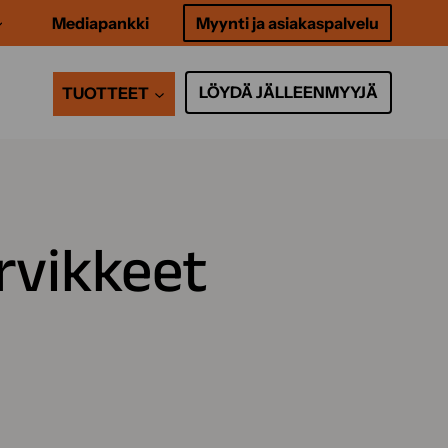
Mediapankki
Myynti ja asiakaspalvelu
LÖYDÄ JÄLLEENMYYJÄ
TUOTTEET
arvikkeet