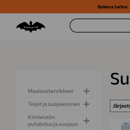
Siirry
Sokeva tarina
sisältöön
Su
Maalaustarvikkeet
Teipit ja suojaaminen
Järjest
Kiinteistön
puhdistus ja suojaus