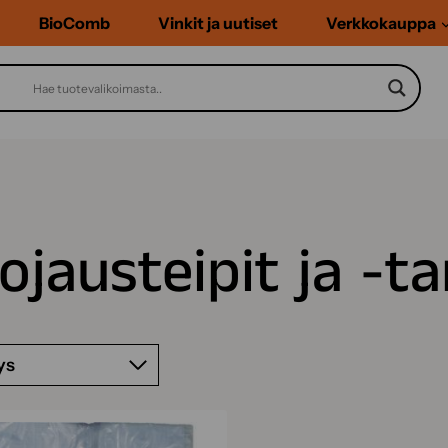
BioComb
Vinkit ja uutiset
Verkkokauppa
ojausteipit ja -t
ys