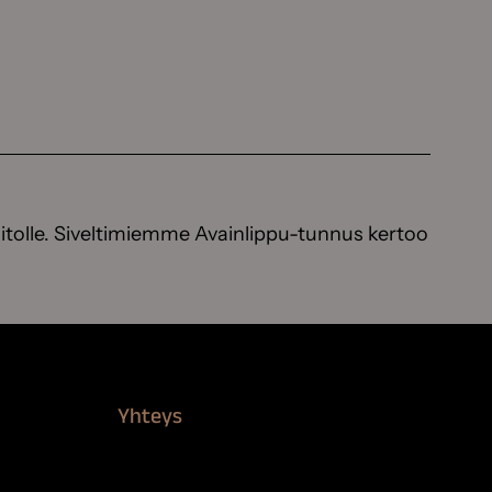
itolle. Siveltimiemme Avainlippu-tunnus kertoo
Yhteys
Verkkokauppa