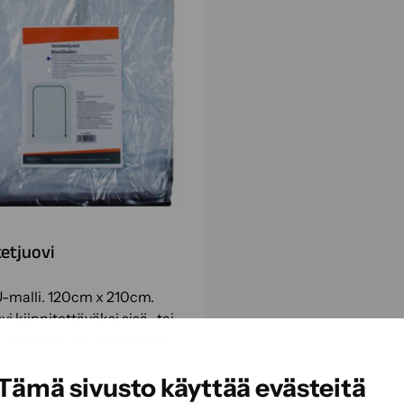
etjuovi
-malli. 120cm x 210cm.
vi kiinnitettäväksi sisä- tai
viin remontin yhteydessä.
Tämä sivusto käyttää evästeitä