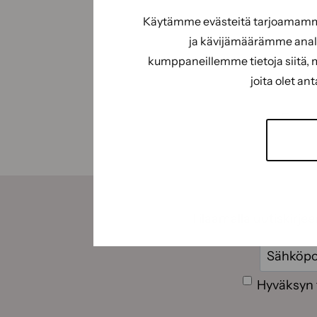
Käytämme evästeitä tarjoamamme 
ja kävijämäärämme analy
kumppaneillemme tietoja siitä, 
joita olet an
←
Tilaamalla uutiskirje
Sähköpos
Suostumus
Hyväksyn 