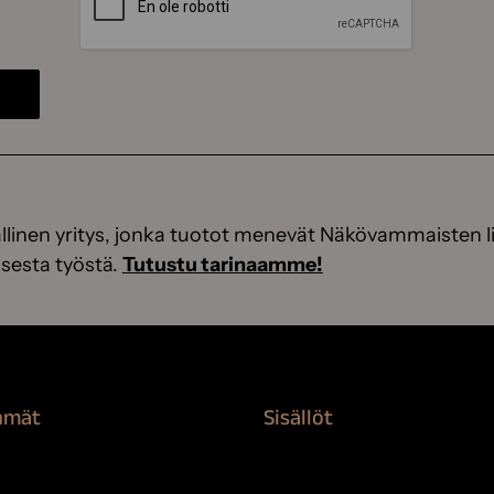
linen yritys, jonka tuotot menevät Näkövammaisten li
sesta työstä.
Tutustu tarinaamme!
hmät
Sisällöt
rvikkeet
Sokeva tarina