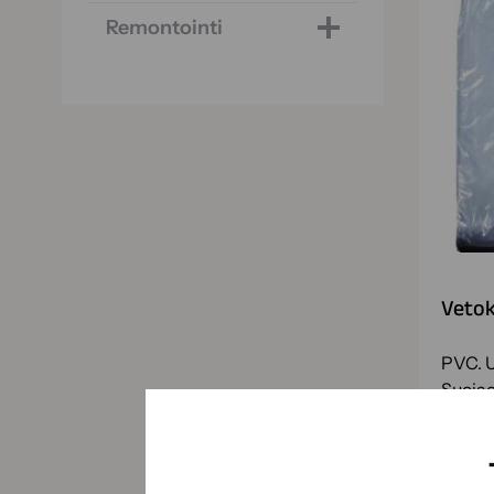
Remontointi
Vetok
PVC. U
Suojao
ulko-o