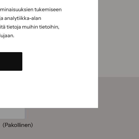
 ominaisuuksien tukemiseen
a analytiikka-alan
 tietoja muihin tietoihin,
lujaan.
suoraan sähköpostiisi.
(Pakollinen)