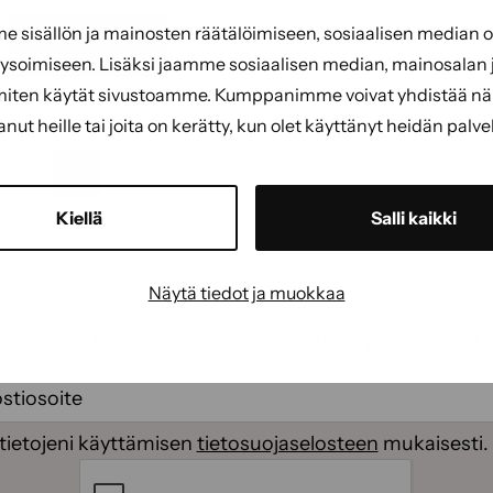
sisällön ja mainosten räätälöimiseen, sosiaalisen median
Näytä tuote
soimiseen. Lisäksi jaamme sosiaalisen median, mainosalan j
miten käytät sivustoamme. Kumppanimme voivat yhdistää näitä
tanut heille tai joita on kerätty, kun olet käyttänyt heidän palve
1
2
Kiellä
Salli kaikki
Näytä tiedot ja muokkaa
emme saat kauden parhaat vinkit, ohjeet ja tarjoukset 
ti
(Pakollinen)
(Pakollinen)
tietojeni käyttämisen
tietosuojaselosteen
mukaisesti.
CAPTCHA