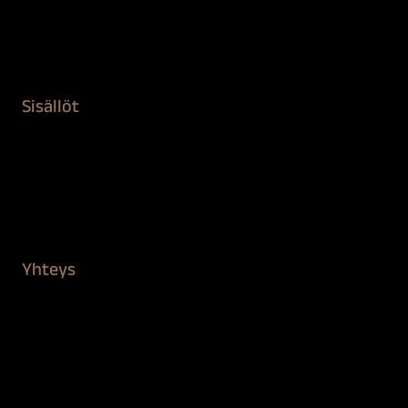
Remontointi
Teipit ja suojaaminen
Kiinteistön puhdistus ja suojaus
Sisällöt
Sokeva tarina
BioComb
Vinkit ja uutiset
Mediapankki
Yhteys
Verkkokauppa
Myynti ja asiakaspalvelu
Löydä jälleenmyyjä
BioComb-tekijät
Tietosuojaseloste