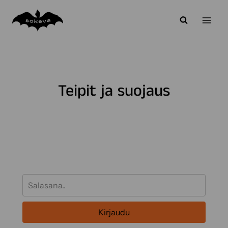
Siirry
sisältöön
Teipit ja suojaus
Kirjaudu