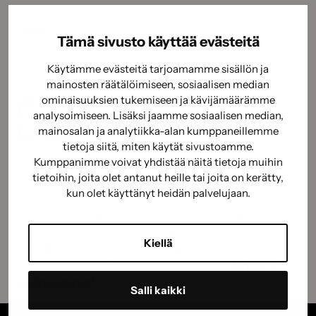
Tämä sivusto käyttää evästeitä
Käytämme evästeitä tarjoamamme sisällön ja
mainosten räätälöimiseen, sosiaalisen median
ominaisuuksien tukemiseen ja kävijämäärämme
analysoimiseen. Lisäksi jaamme sosiaalisen median,
mainosalan ja analytiikka-alan kumppaneillemme
tietoja siitä, miten käytät sivustoamme.
Kumppanimme voivat yhdistää näitä tietoja muihin
tietoihin, joita olet antanut heille tai joita on kerätty,
kun olet käyttänyt heidän palvelujaan.
Sokeva on yhteiskunnallinen yritys, jonka tuotot
menevät Näkövammaisten liitolle.
Kiellä
Siveltimiemme Avainlippu-tunnus kertoo
laadukkaasta suomalaisesta työstä.
Tutustu
tarinaamme!
Salli kaikki