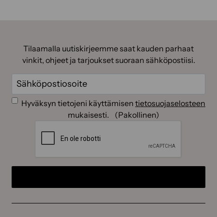
Tilaamalla uutiskirjeemme saat kauden parhaat
vinkit, ohjeet ja tarjoukset suoraan sähköpostiisi.
Sähköposti
(Pakollinen)
Suostumus
(Pakollinen)
Hyväksyn tietojeni käyttämisen
tietosuojaselosteen
mukaisesti.
(Pakollinen)
CAPTCHA