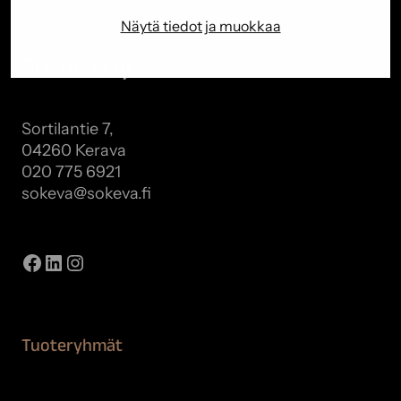
Näytä tiedot ja muokkaa
Sokeva Oy
Sortilantie 7,
04260 Kerava
020 775 6921
sokeva@sokeva.fi
Näytä kaikki yhteystiedot
Facebook
LinkedIn
Instagram
Tuoteryhmät
Maalaustarvikkeet