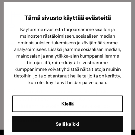
Tämä sivusto käyttää evästeitä
Käytämme evästeitä tarjoamamme sisällön ja
mainosten räätälöimiseen, sosiaalisen median
ominaisuuksien tukemiseen ja kävijämäärämme
analysoimiseen. Lisäksi jaamme sosiaalisen median,
mainosalan ja analytiikka-alan kumppaneillemme
tietoja siitä, miten käytät sivustoamme.
Kumppanimme voivat yhdistää näitä tietoja muihin
tietoihin, joita olet antanut heille tai joita on kerätty,
kun olet käyttänyt heidän palvelujaan.
Sokeva on yhteiskunnallinen yritys, jonka tuotot
menevät Näkövammaisten liitolle.
Kiellä
Siveltimiemme Avainlippu-tunnus kertoo
laadukkaasta suomalaisesta työstä.
Tutustu
tarinaamme!
Salli kaikki