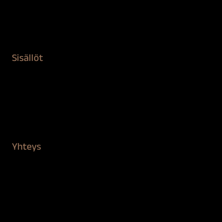
Remontointi
Teipit ja suojaaminen
Kiinteistön puhdistus ja suojaus
Sisällöt
Sokeva tarina
BioComb
Vinkit ja uutiset
Mediapankki
Yhteys
Verkkokauppa
Myynti ja asiakaspalvelu
Löydä jälleenmyyjä
BioComb-tekijät
Tietosuojaseloste