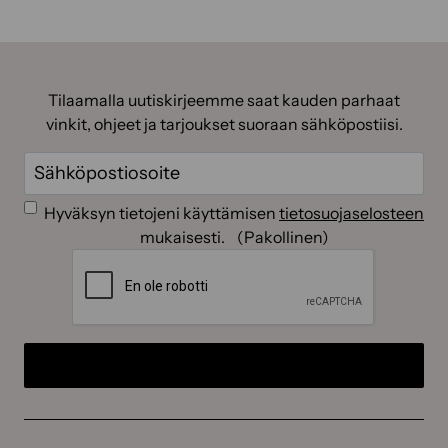
Tilaamalla uutiskirjeemme saat kauden parhaat
vinkit, ohjeet ja tarjoukset suoraan sähköpostiisi.
Sähköposti
(Pakollinen)
Suostumus
(Pakollinen)
Hyväksyn tietojeni käyttämisen
tietosuojaselosteen
mukaisesti.
(Pakollinen)
CAPTCHA