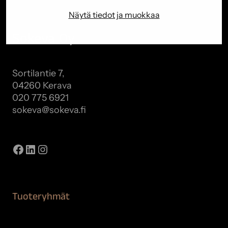
Näytä tiedot ja muokkaa
Sokeva Oy
Sortilantie 7,
04260 Kerava
020 775 6921
sokeva@sokeva.fi
Näytä kaikki yhteystiedot
Facebook
LinkedIn
Instagram
Tuoteryhmät
Maalaustarvikkeet