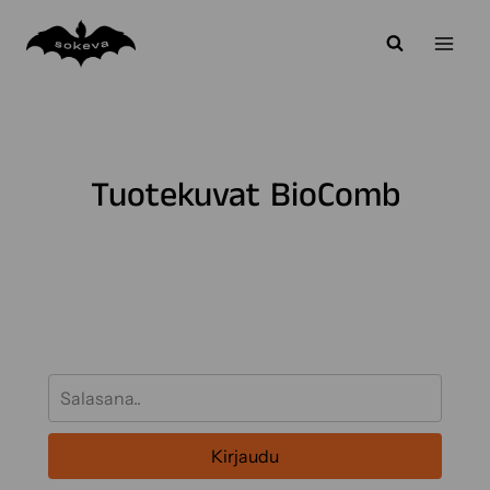
Siirry
sisältöön
Tuotekuvat BioComb
Kirjaudu