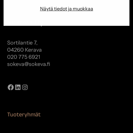
Näytä tiedot ja muokkaa
Sokeva Oy
Sortilantie 7,
04260 Kerava
020 775 6921
sokeva@sokeva.fi
Näytä kaikki yhteystiedot
Facebook
LinkedIn
Instagram
Tuoteryhmät
Maalaustarvikkeet