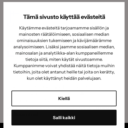
Tämä sivusto käyttää evästeitä
Käytämme evästeitä tarjoamamme sisällön ja
mainosten räätälöimiseen, sosiaalisen median
ominaisuuksien tukemiseen ja kävijämäärämme
analysoimiseen. Lisäksi jaamme sosiaalisen median,
mainosalan ja analytiikka-alan kumppaneillemme
tietoja siitä, miten käytät sivustoamme.
Kumppanimme voivat yhdistää näitä tietoja muihin
tietoihin, joita olet antanut heille tai joita on kerätty,
kun olet käyttänyt heidän palvelujaan.
Sokeva on yhteiskunnallinen yritys, jonka tuotot
menevät Näkövammaisten liitolle.
Kiellä
Siveltimiemme Avainlippu-tunnus kertoo
laadukkaasta suomalaisesta työstä.
Tutustu
tarinaamme!
Salli kaikki