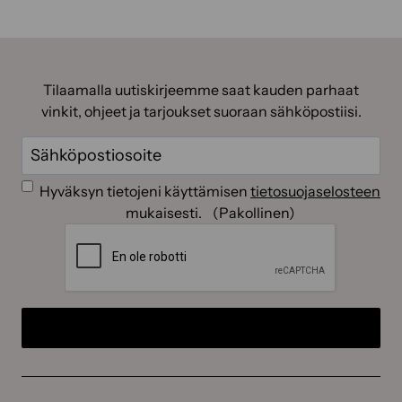
Tilaamalla uutiskirjeemme saat kauden parhaat
vinkit, ohjeet ja tarjoukset suoraan sähköpostiisi.
Sähköposti
(Pakollinen)
Suostumus
(Pakollinen)
Hyväksyn tietojeni käyttämisen
tietosuojaselosteen
mukaisesti.
(Pakollinen)
CAPTCHA