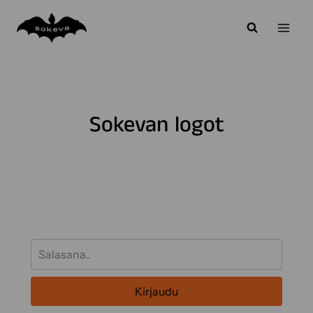
Siirry
sisältöön
Sokevan logot
Kirjaudu