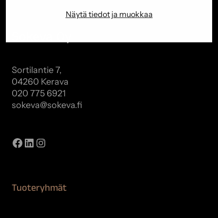
Näytä tiedot ja muokkaa
Sokeva Oy
Sortilantie 7,
04260 Kerava
020 775 6921
sokeva@sokeva.fi
Näytä kaikki yhteystiedot
Facebook
LinkedIn
Instagram
Tuoteryhmät
Maalaustarvikkeet