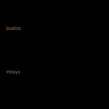
Remontointi
Teipit ja suojaaminen
Kiinteistön puhdistus ja suojaus
Sisällöt
Sokeva tarina
BioComb
Vinkit ja uutiset
Mediapankki
Yhteys
Verkkokauppa
Myynti ja asiakaspalvelu
Löydä jälleenmyyjä
BioComb-tekijät
Tietosuojaseloste