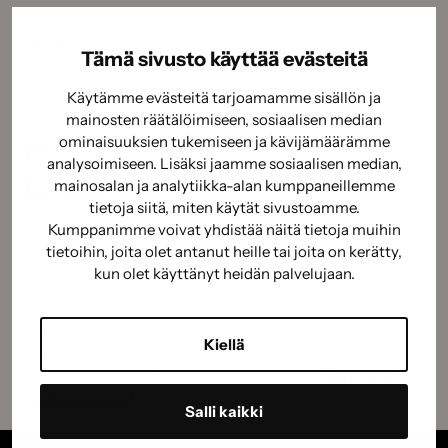
Tämä sivusto käyttää evästeitä
Käytämme evästeitä tarjoamamme sisällön ja
mainosten räätälöimiseen, sosiaalisen median
ominaisuuksien tukemiseen ja kävijämäärämme
analysoimiseen. Lisäksi jaamme sosiaalisen median,
mainosalan ja analytiikka-alan kumppaneillemme
tietoja siitä, miten käytät sivustoamme.
Kumppanimme voivat yhdistää näitä tietoja muihin
tietoihin, joita olet antanut heille tai joita on kerätty,
kun olet käyttänyt heidän palvelujaan.
Sokeva on yhteiskunnallinen yritys, jonka tuotot
menevät Näkövammaisten liitolle.
Kiellä
Siveltimiemme Avainlippu-tunnus kertoo
laadukkaasta suomalaisesta työstä.
Tutustu
tarinaamme!
Salli kaikki