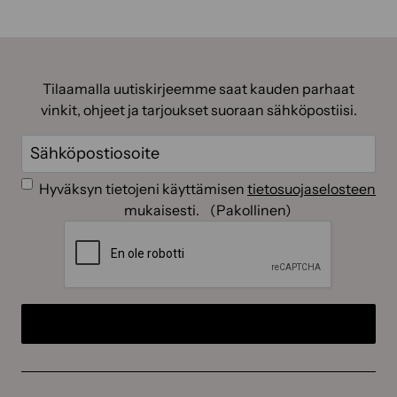
Tilaamalla uutiskirjeemme saat kauden parhaat
vinkit, ohjeet ja tarjoukset suoraan sähköpostiisi.
Sähköposti
(Pakollinen)
Suostumus
(Pakollinen)
Hyväksyn tietojeni käyttämisen
tietosuojaselosteen
mukaisesti.
(Pakollinen)
CAPTCHA