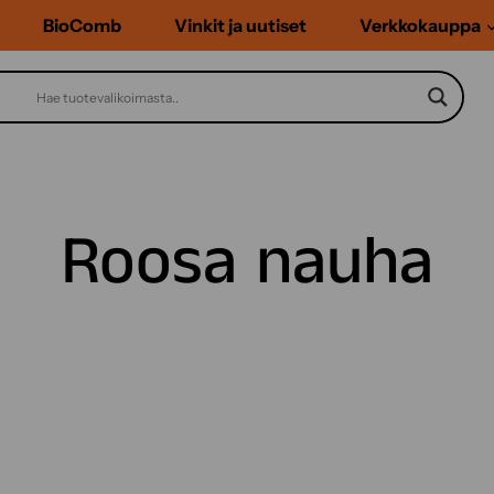
BioComb
Vinkit ja uutiset
Verkkokauppa
Roosa nauha