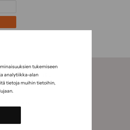
 ominaisuuksien tukemiseen
a analytiikka-alan
suoraan sähköpostiisi.
 tietoja muihin tietoihin,
lujaan.
(Pakollinen)