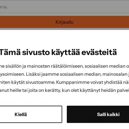
Kirjaudu
Tämä sivusto käyttää evästeitä
sisällön ja mainosten räätälöimiseen, sosiaalisen median
soimiseen. Lisäksi jaamme sosiaalisen median, mainosalan j
emme saat kauden parhaat vinkit, ohjeet ja tarjoukset 
miten käytät sivustoamme. Kumppanimme voivat yhdistää näitä
ti
(Pakollinen)
tanut heille tai joita on kerätty, kun olet käyttänyt heidän palve
(Pakollinen)
tietojeni käyttämisen
tietosuojaselosteen
mukaisesti.
CAPTCHA
Kiellä
Salli kaikki