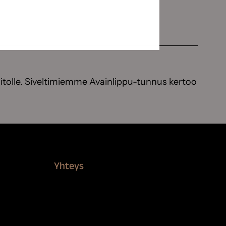
itolle. Siveltimiemme Avainlippu-tunnus kertoo
Yhteys
Verkkokauppa
Myynti ja asiakaspalvelu
Löydä jälleenmyyjä