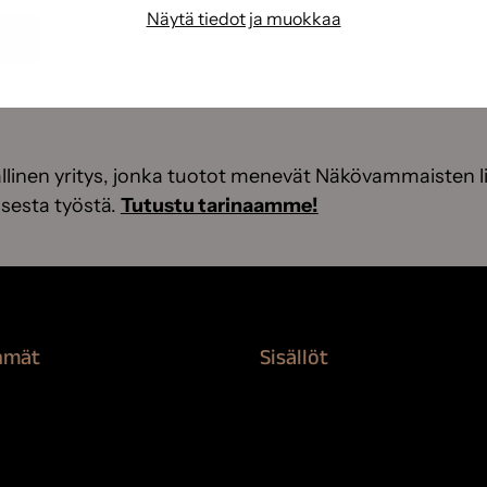
Näytä tiedot ja muokkaa
linen yritys, jonka tuotot menevät Näkövammaisten li
sesta työstä.
Tutustu tarinaamme!
hmät
Sisällöt
rvikkeet
Sokeva tarina
nti
BioComb
suojaaminen
Vinkit ja uutiset