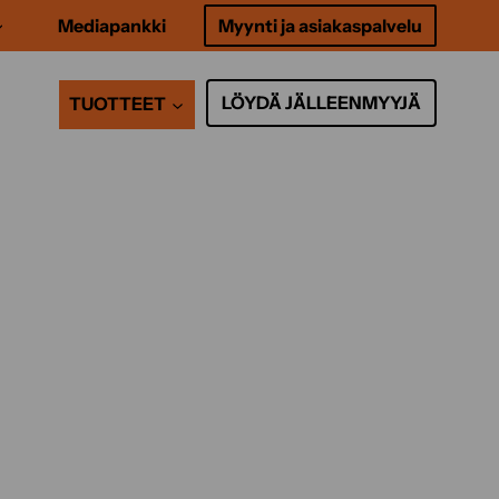
Mediapankki
Myynti ja asiakaspalvelu
LÖYDÄ JÄLLEENMYYJÄ
TUOTTEET