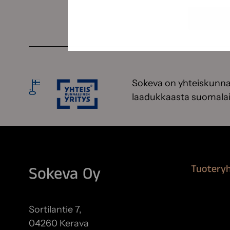
Sokeva on yhteiskunnal
laadukkaasta suomalai
Tuotery
Sokeva Oy
Maalausta
Remontoi
Sortilantie 7,
Teipit ja 
04260 Kerava