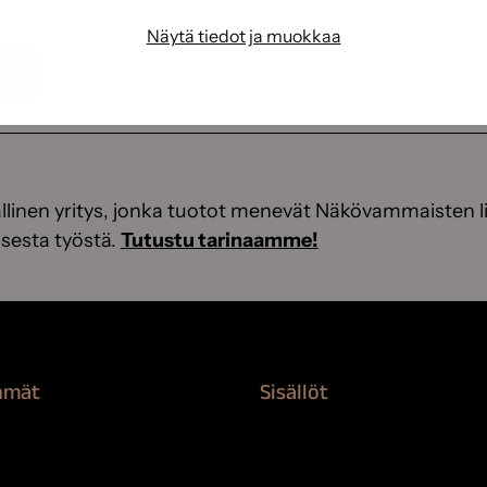
Näytä tiedot ja muokkaa
linen yritys, jonka tuotot menevät Näkövammaisten li
sesta työstä.
Tutustu tarinaamme!
hmät
Sisällöt
rvikkeet
Sokeva tarina
nti
BioComb