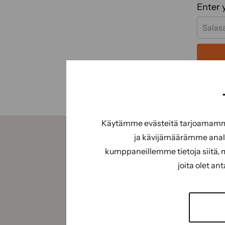
Enter 
Käytämme evästeitä tarjoamamme 
ja kävijämäärämme analy
Tilaamalla uutiskirje
kumppaneillemme tietoja siitä, 
joita olet an
Sähköpos
Suostumus
Hyväksyn 