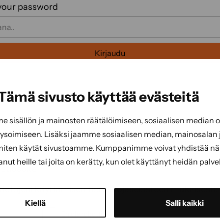
your password
Kirjaudu
Tämä sivusto käyttää evästeitä
sisällön ja mainosten räätälöimiseen, sosiaalisen median
soimiseen. Lisäksi jaamme sosiaalisen median, mainosalan j
emme saat kauden parhaat vinkit, ohjeet ja tarjoukset 
miten käytät sivustoamme. Kumppanimme voivat yhdistää näitä
tanut heille tai joita on kerätty, kun olet käyttänyt heidän palve
ti
(Pakollinen)
(Pakollinen)
tietojeni käyttämisen
tietosuojaselosteen
mukaisesti.
CAPTCHA
Kiellä
Salli kaikki