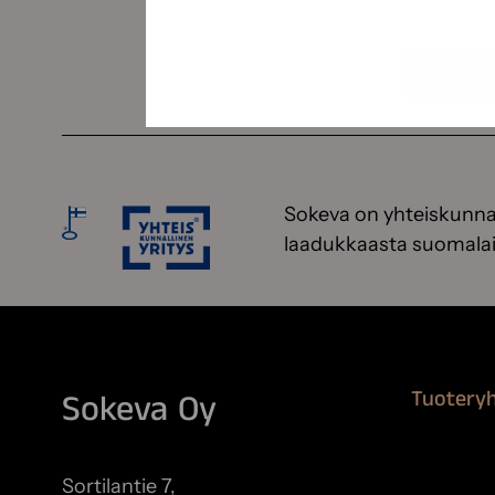
Sokeva on yhteiskunnal
laadukkaasta suomalai
Tuotery
Sokeva Oy
Maalausta
Remontoi
Sortilantie 7,