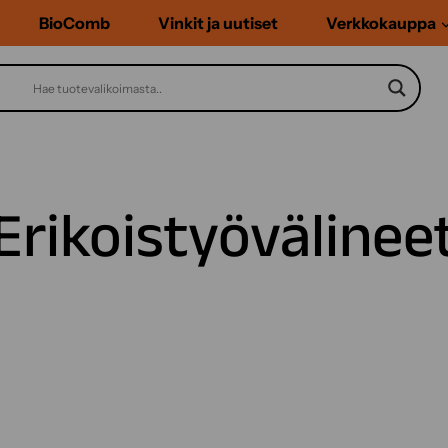
BioComb
Vinkit ja uutiset
Verkkokauppa
Erikoistyövälinee