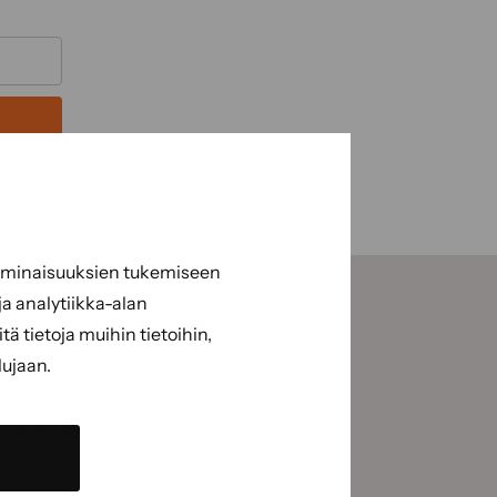
 ominaisuuksien tukemiseen
a analytiikka-alan
suoraan sähköpostiisi.
 tietoja muihin tietoihin,
lujaan.
(Pakollinen)