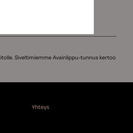
itolle. Siveltimiemme Avainlippu-tunnus kertoo
Yhteys
Verkkokauppa
Myynti ja asiakaspalvelu