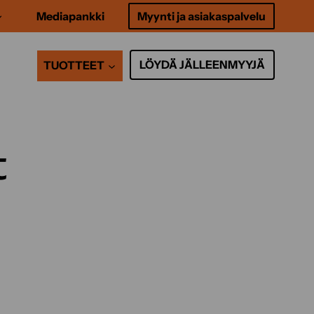
Mediapankki
Myynti ja asiakaspalvelu
LÖYDÄ JÄLLEENMYYJÄ
TUOTTEET
t