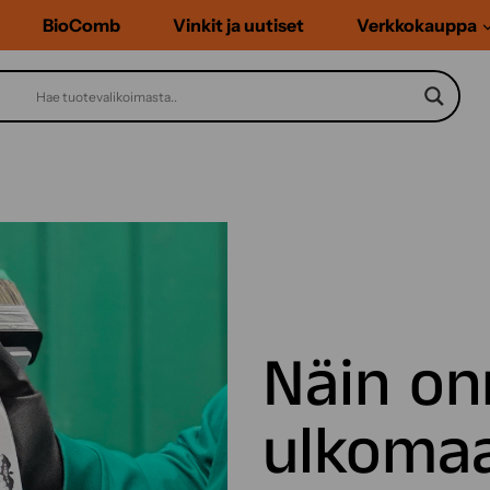
BioComb
Vinkit ja uutiset
Verkkokauppa
Näin on
ulkomaa