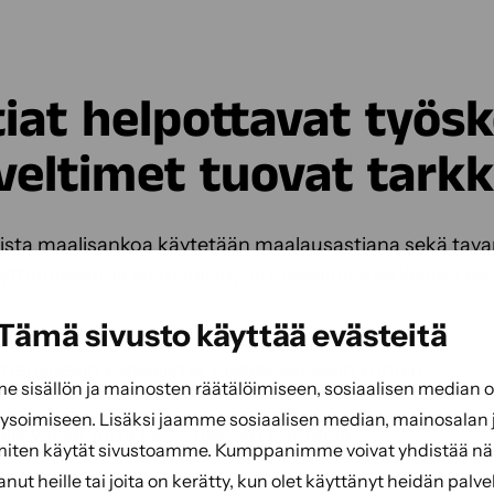
iat helpottavat työs
veltimet tuovat tark
ista
maalisankoa
käytetään maalausastiana sekä tava
ilyttämiseen, ja se toimii myös maalaustarvikkeiden p
Tämä sivusto käyttää evästeitä
ät siveltimet, kuten:
tterisivellin
kapeisiin ja vaikeapääsyisiin kohtiin
sisällön ja mainosten räätälöimiseen, sosiaalisen median
soimiseen. Lisäksi jaamme sosiaalisen median, mainosalan j
selle värille, jotta sävyt pysyvät puhtaina
miten käytät sivustoamme. Kumppanimme voivat yhdistää näitä
tanut heille tai joita on kerätty, kun olet käyttänyt heidän palve