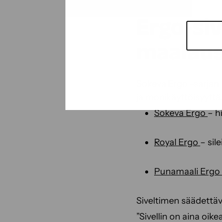
Ergo-si
maalaust
Sokeva Ergo -sarjan 
ja monikäyttöisyyttä. 
Sokeva Ergo
– h
Royal Ergo
– sil
Punamaali Ergo
Siveltimen säädettäv
”Sivellin on aina o