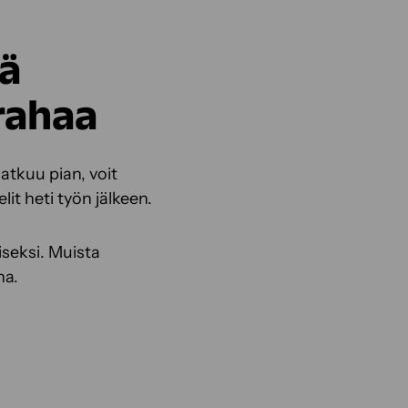
tä
rahaa
atkuu pian, voit
it heti työn jälkeen.
seksi. Muista
ina.