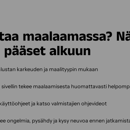
rtaa maalaamassa? Nä
ä pääset alkuun
 alustan karkeuden ja maalityypin mukaan
 sivellin tekee maalaamisesta huomattavasti helpom
käyttöohjeet ja katso valmistajien ohjevideot
nee ongelmia, pysähdy ja kysy neuvoa ennen jatkamis