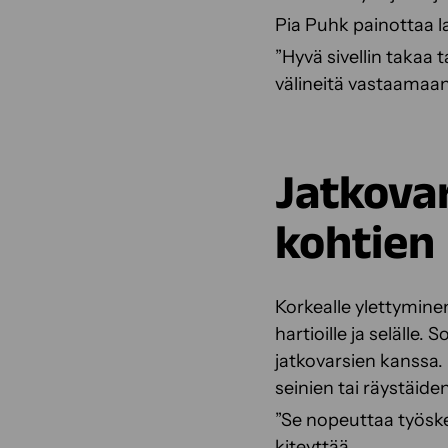
Pia Puhk painottaa 
”Hyvä sivellin takaa
välineitä vastaamaan 
Jatkova
kohtien
Korkealle ylettyminen
hartioille ja selälle
jatkovarsien kanssa.
seinien tai räystäid
”Se nopeuttaa työske
kiteyttää.