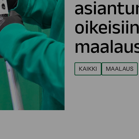
asiantun
oikeisii
maalaus
KAIKKI
MAALAUS