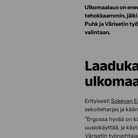
Ulkomaalaus on enemm
tehokkaammin, jälki
Puhk ja Värisetin ty
valintaan.
Laaduka
ulkomaa
Erityisesti
Sokevan E
sekoiteharjas ja kää
”Ergossa hyvää on kää
uusiokäyttää, ja käyt
Värisetin työnjohtaj