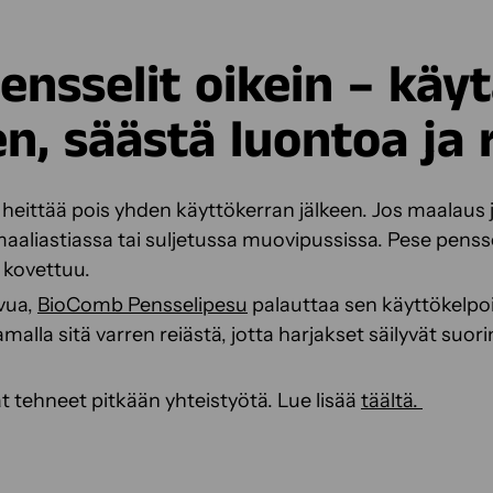
ensselit oikein – käy
n, säästä luontoa ja 
 heittää pois yhden käyttökerran jälkeen. Jos maalaus j
maaliastiassa tai suljetussa muovipussissa. Pese penssel
i kovettuu.
ivua,
BioComb Pensselipesu
palauttaa sen käyttökelpoi
amalla sitä varren reiästä, jotta harjakset säilyvät suor
t tehneet pitkään yhteistyötä. Lue lisää
täältä.