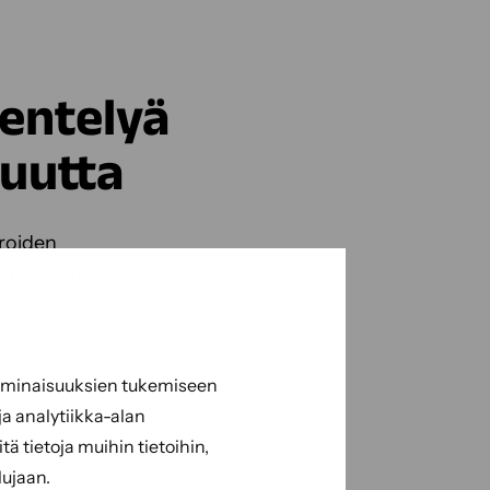
kentelyä
kuutta
roiden
esusankona.
 ominaisuuksien tukemiseen
a analytiikka-alan
 tietoja muihin tietoihin,
lujaan.