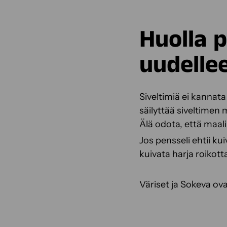
Huolla p
uudellee
Siveltimiä ei kannata
säilyttää siveltimen 
Älä odota, että maal
Jos pensseli ehtii ku
kuivata harja roikott
Väriset ja Sokeva ova