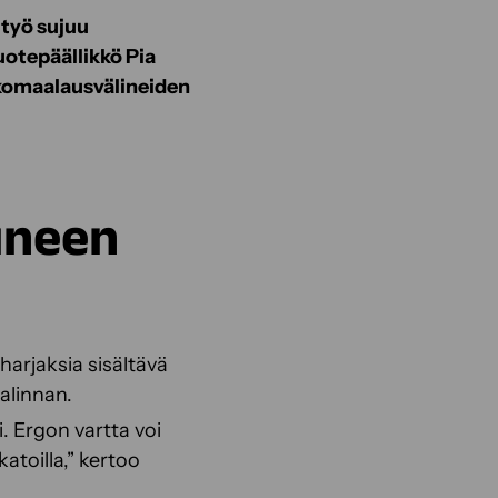
 työ sujuu
otepäällikkö Pia
lkomaalausvälineiden
uneen
arjaksia sisältävä
valinnan.
. Ergon vartta voi
atoilla,” kertoo