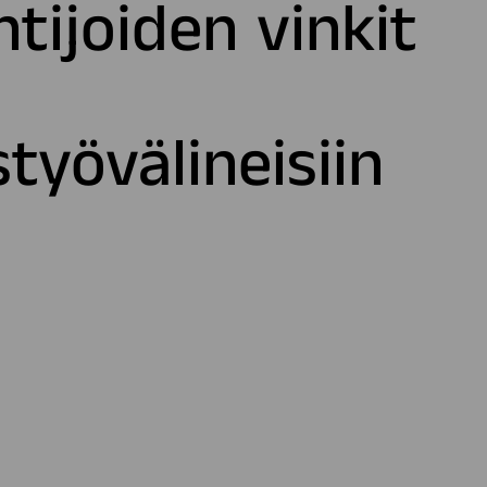
tijoiden vinkit
n
työvälineisiin