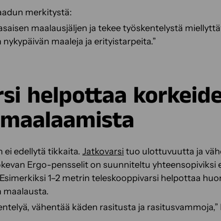
laadun merkitystä:
 tasaisen maalausjäljen ja tekee työskentelystä mielly
nykypäivän maaleja ja erityistarpeita.”
rsi helpottaa korkeid
 maalaamista
 ei edellytä tikkaita.
Jatkovarsi
tuo ulottuvuutta ja väh
. Sokevan Ergo-pensselit on suunniteltu yhteensopiviksi e
 Esimerkiksi 1–2 metrin teleskooppivarsi helpottaa hu
en maalausta.
ntelyä, vähentää käden rasitusta ja rasitusvammoja,”