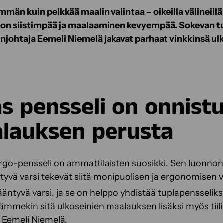
än kuin pelkkää maalin valintaa – oikeilla välineillä
 on siistimpää ja maalaaminen kevyempää. Sokevan tu
önjohtaja Eemeli Niemelä jakavat parhaat vinkkinsä u
s pensseli on onnist
lauksen perusta
rgo
-pensseli on ammattilaisten suosikki. Sen luonnonh
ntyvä varsi tekevät siitä monipuolisen ja ergonomisen 
ntyvä varsi, ja se on helppo yhdistää tuplapensseliksi
ämmekin sitä ulkoseinien maalauksen lisäksi myös tiilik
a Eemeli Niemelä.