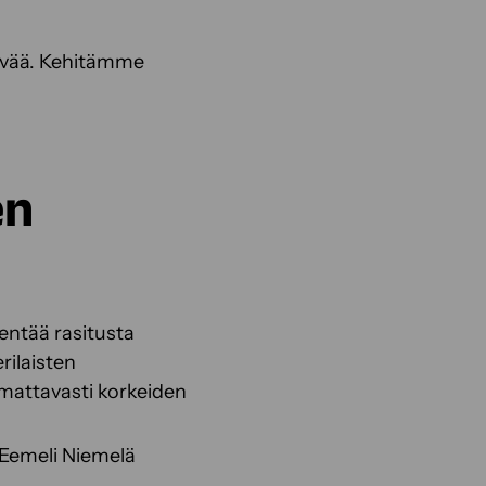
ttävää. Kehitämme
en
entää rasitusta
rilaisten
omattavasti korkeiden
 Eemeli Niemelä