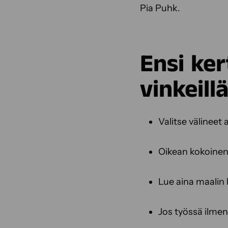
Pia Puhk.
Ensi ke
vinkeill
Valitse välineet
Oikean kokoinen
Lue aina maalin 
Jos työssä ilme