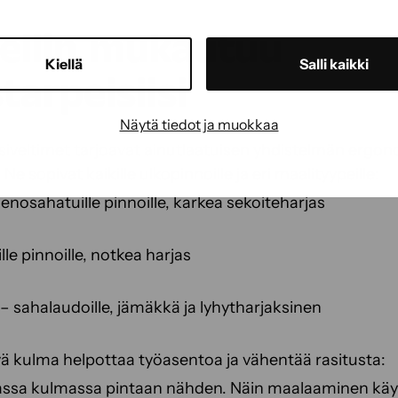
vellin mukautuu
Kiellä
Salli kaikki
arpeisiisi
Näytä tiedot ja muokkaa
siveltimet tarjoavat ainutlaatuisen yhdistelmän ergo
Ne sopivat kaikille ulkopinnoille ja eri maalityypeille:
ienosahatuille pinnoille, karkea sekoiteharjas
eille pinnoille, notkea harjas
– sahalaudoille, jämäkkä ja lyhytharjaksinen
ä kulma helpottaa työasentoa ja vähentää rasitusta:
ikeassa kulmassa pintaan nähden. Näin maalaaminen kä