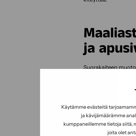
Maaliast
ja apusi
Suorakaiteen muoto
kuljettamiseen ja sä
Muista myös pienemm
Pitkävartinen
pa
Käytämme evästeitä tarjoamamme 
ja kävijämäärämme analy
Eri sivellin jokai
kumppaneillemme tietoja siitä, 
joita olet an