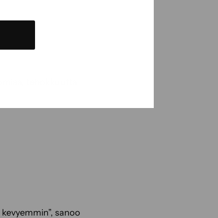
nomiaa, tehokkuutta
y kevyemmin”, sanoo